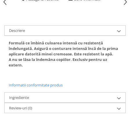
Gel fixare sprancene
Gel/tus sprancene
Mascara (rimel) sprancene
Vopsea sprancene
Descriere
Ser sprancene
Formulă ce îmbină culoarea intensă cu rezistență
îndelungată. Asigură o conturare intensă încă de la prima
aplicare datorită minei cremoase. Este rezistent la apă.
A nu se lăsa la îndemâna copiilor. Exclusiv pentru uz
extern.
Informatii conformitate produs
Ingrediente
Review-uri
(0)