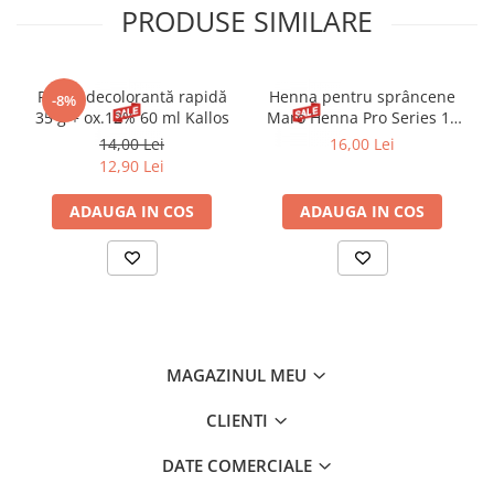
PRODUSE SIMILARE
Pudră decolorantă rapidă
Henna pentru sprâncene
-8%
35 g + ox.12% 60 ml Kallos
Maro Henna Pro Series 15
ml
14,00 Lei
16,00 Lei
12,90 Lei
ADAUGA IN COS
ADAUGA IN COS
MAGAZINUL MEU
CLIENTI
DATE COMERCIALE