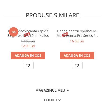
PRODUSE SIMILARE
Pudră decolorantă rapidă
Henna pentru sprâncene
-8%
35 g + ox.12% 60 ml Kallos
Maro Henna Pro Series 15
ml
14,00 Lei
16,00 Lei
12,90 Lei
ADAUGA IN COS
ADAUGA IN COS
MAGAZINUL MEU
CLIENTI