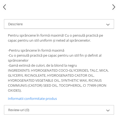
Gel fixare sprancene
Gel/tus sprancene
Mascara (rimel) sprancene
Vopsea sprancene
Descriere
Ser sprancene
Pentru sprâncene în formă maximă! Cu o pensulă practică pe
capac pentru un stil uniform și neted al sprâncenelor.
-Pentru sprâncene în formă maximă
-Cu o pensulă practică pe capac pentru un stil fin și definit al
sprâncenelor
-Gamă extinsă de culori, de la blond la negru
INGREDIENTS: HYDROGENATED COCO-GLYCERIDES, TALC, MICA,
GLYCERYL RICINOLEATE, HYDROGENATED CASTOR OIL,
HYDROGENATED VEGETABLE OIL, SYNTHETIC WAX, RICINUS
COMMUNIS (CASTOR) SEED OIL, TOCOPHEROL, CI 77499 (IRON
OXIDES).
Informatii conformitate produs
Review-uri
(0)