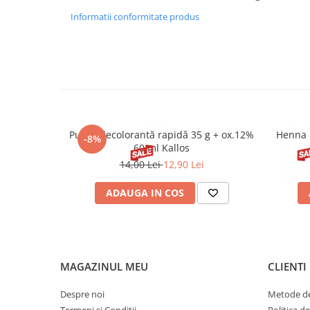
Informatii conformitate produs
Pudră decolorantă rapidă 35 g + ox.12%
Henna 
-8%
60 ml Kallos
14,00 Lei
12,90 Lei
ADAUGA IN COS
MAGAZINUL MEU
CLIENTI
Despre noi
Metode de