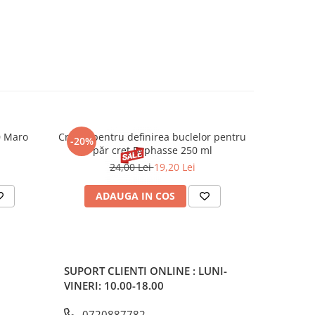
0 Maro
Cremă pentru definirea buclelor pentru
Creion d
-20%
-20%
păr creț Byphasse 250 ml
24,00 Lei
19,20 Lei
20
ADAUGA IN COS
V
SUPORT CLIENTI
ONLINE : LUNI-
VINERI: 10.00-18.00
0720887782