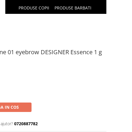
PRODUSE COPII
PRODUSE BARBATI
ene 01 eyebrow DESIGNER Essence 1 g
A IN COS
 ajutor?
0720887782