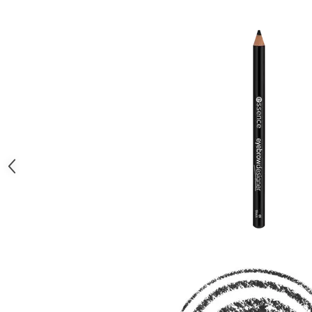
Gel fixare sprancene
Gel/tus sprancene
Mascara (rimel) sprancene
Vopsea sprancene
Ser sprancene