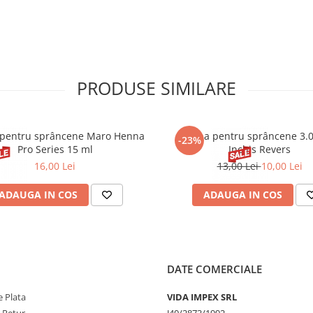
PRODUSE SIMILARE
pentru sprâncene Maro Henna
Henna pentru sprâncene 3.
-23%
Pro Series 15 ml
Inchis Revers
16,00 Lei
13,00 Lei
10,00 Lei
ADAUGA IN COS
ADAUGA IN COS
DATE COMERCIALE
 Plata
VIDA IMPEX SRL