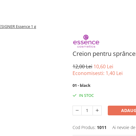
ESIGNER Essence 1 g
Creion pentru sprânc
12,00 Lei
10,60 Lei
Economisesti:
1,40
Lei
01 - black
IN STOC
ADAUG
Cod Produs:
1011
Ai nevoie de