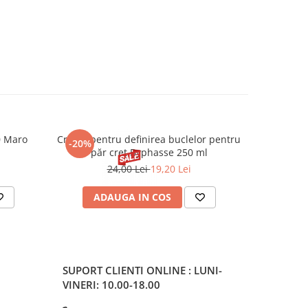
0 Maro
Cremă pentru definirea buclelor pentru
Creion d
-20%
-20%
păr creț Byphasse 250 ml
24,00 Lei
19,20 Lei
20
ADAUGA IN COS
V
SUPORT CLIENTI
ONLINE : LUNI-
VINERI: 10.00-18.00