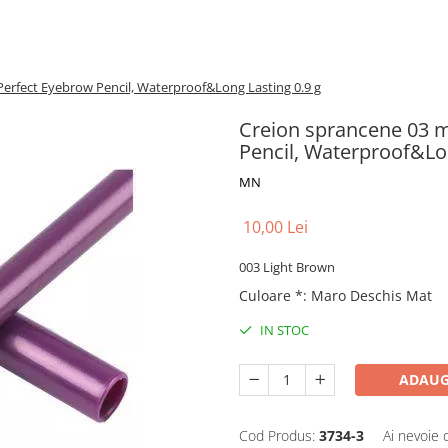
erfect Eyebrow Pencil, Waterproof&Long Lasting 0.9 g
Creion sprancene 03 
Pencil, Waterproof&Lon
MN
10,00 Lei
003 Light Brown
Culoare *
:
Maro Deschis Mat
IN STOC
ADAUG
Cod Produs:
3734-3
Ai nevoie 