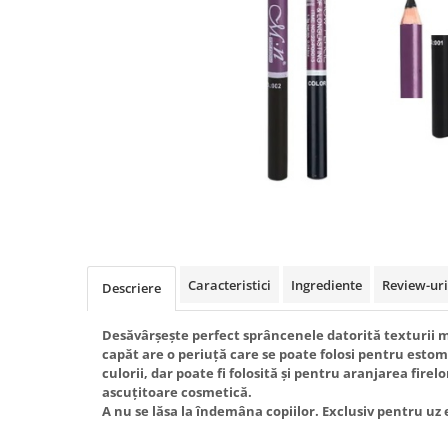
Caracteristici
Ingrediente
Review-ur
Descriere
Desăvârșește perfect sprâncenele datorită texturii mo
capăt are o periuță care se poate folosi pentru esto
culorii, dar poate fi folosită și pentru aranjarea firel
ascuțitoare cosmetică.
A nu se lăsa la îndemâna copiilor. Exclusiv pentru uz