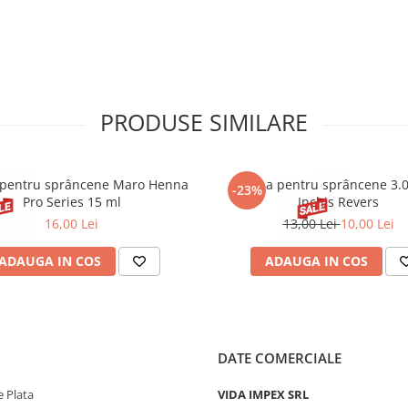
PRODUSE SIMILARE
pentru sprâncene Maro Henna
Henna pentru sprâncene 3.
-23%
Pro Series 15 ml
Inchis Revers
16,00 Lei
13,00 Lei
10,00 Lei
ADAUGA IN COS
ADAUGA IN COS
DATE COMERCIALE
 Plata
VIDA IMPEX SRL