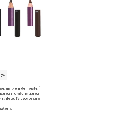
i
(0)
i, umple și definește. În
mparea și uniformizarea
or răzlețe. Se ascute cu o
 extern.