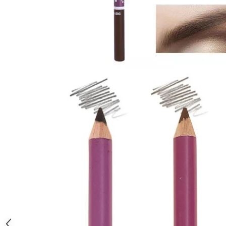
Gel fixare sprancene
Gel/tus sprancene
Mascara (rimel) sprancene
Vopsea sprancene
Ser sprancene