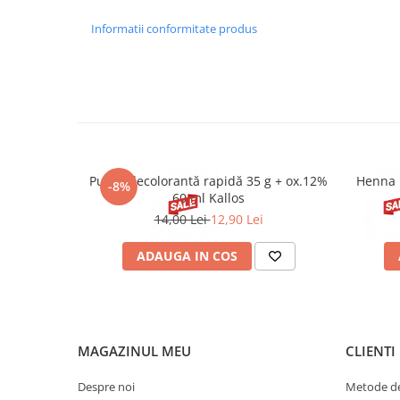
Informatii conformitate produs
Pudră decolorantă rapidă 35 g + ox.12%
Henna 
-8%
60 ml Kallos
14,00 Lei
12,90 Lei
ADAUGA IN COS
MAGAZINUL MEU
CLIENTI
Despre noi
Metode de