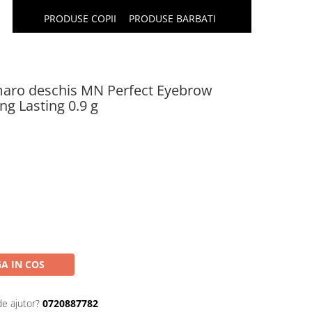
PRODUSE COPII
PRODUSE BARBATI
maro deschis MN Perfect Eyebrow
g Lasting 0.9 g
A IN COS
de ajutor?
0720887782