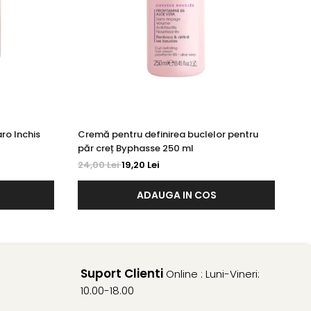
ro Inchis
Cremă pentru definirea buclelor pentru
Cr
păr creț Byphasse 250 ml
Ro
24,00 Lei
19,20 Lei
20
ADAUGA IN COS
Suport Clienti
Online : Luni-Vineri:
10.00-18.00