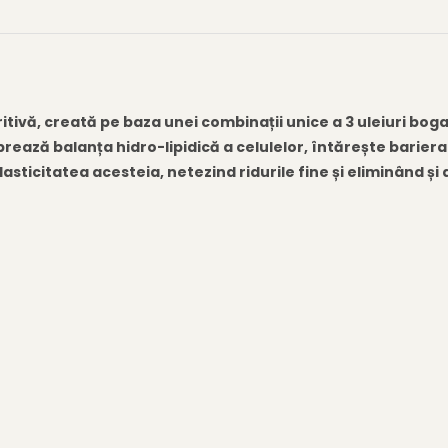
itivă, creată pe baza unei combinații unice a 3 uleiuri bogat
ză balanța hidro-lipidică a celulelor, întărește bariera d
asticitatea acesteia, netezind ridurile fine și eliminând 