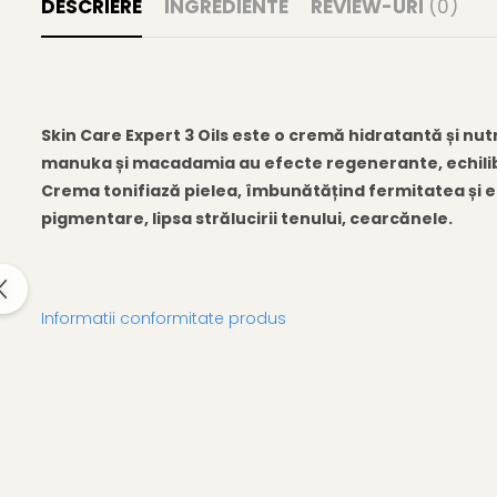
DESCRIERE
INGREDIENTE
REVIEW-URI
(0)
Gel fixare sprancene
Gel/tus sprancene
Mascara (rimel) sprancene
Vopsea sprancene
Ser sprancene
Skin Care Expert 3 Oils este o cremă hidratantă și nutr
manuka și macadamia au efecte regenerante, echilibrea
Crema tonifiază pielea, îmbunătățind fermitatea și el
pigmentare, lipsa strălucirii tenului, cearcănele.
Informatii conformitate produs