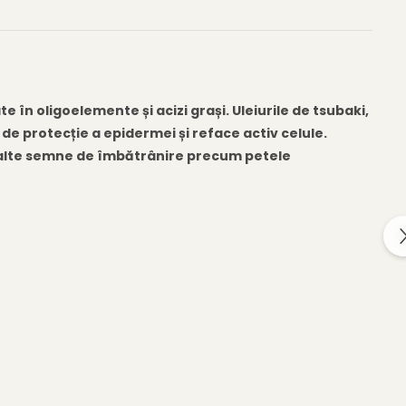
e în oligoelemente și acizi grași. Uleiurile de tsubaki,
e protecție a epidermei și reface activ celule.
și alte semne de îmbătrânire precum petele