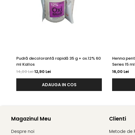
Pudră decolorantă rapidă 35 g + ox.12% 60
Henna pent
ml Kallos
Series 15 ml
14,00 Lei
12,90 Lei
16,00 Lei
ADAUGA IN COS
Magazinul Meu
Clienti
Despre noi
Metode de 