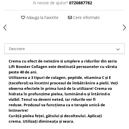
Ai nevoie de ajutor?
0720887782
Gel fixare sprancene
Gel/tus sprancene
Adauga la Favorite
Cere informatii
Mascara (rimel) sprancene
Vopsea sprancene
Ser sprancene
Descriere
Crema cu efect de netezire si umplere a ridurilor din seria
Lift Booster Collagen este destinată persoanelor cu vârsta
peste 40 de ani.
Utilizarea a
3 tipuri de colagen, peptide, vitamina C și E
(tocoferol)
va încetini procesul de îmbătrânire a pielii.
Veți
observa efectele în prima lună de la utilizare!
Crema va
hidrata în profunzime pielea, luminând-o și întărind-o
vizibil.
Tenul va deveni neted, iar ridurile vor fi
reduse.
Produsul va funcționa ca o terapie unică de
întinerire!
Curăță pielea feței, gâtului și decolteului.
Aplicați
crema. Utilizați dimineața și seara.