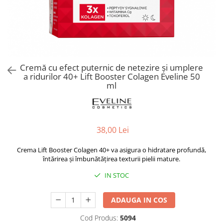
Spray parfumant de corp
Pudra pentru par
Fard pleoape
Creme/seruri ochi
Parfum/Apa de toaleta
Sampon Uscat
Creion dermatograf pleoape
Plasturi/Patch-uri
dama/barbati
Tus de ochi
Sapun facial
Produse pentru picioare
Mascara (rimel)
Gene false
Protectie solara
Cremă cu efect puternic de netezire și umplere
Adeziv gene false
Produse Pentru Epilare
a ridurilor 40+ Lift Booster Colagen Eveline 50
Ser/Primer gene
ml
Accesorii depilare
Machiaj Buze
Periute dinti
Scrub
Lip gloss/luciu buze
38,00 Lei
Ruj solid/lichid
Creion contur
Crema Lift Booster Colagen 40+ va asigura o hidratare profundă,
întărirea și îmbunătățirea texturii pielii mature.
Masca buze
Balsam buze
IN STOC
Machiaj Sprancene
ADAUGA IN COS
Creion sprancene
Fard sprancene
Cod Produs:
5094