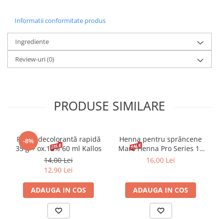
Informatii conformitate produs
Ingrediente
Review-uri
(0)
PRODUSE SIMILARE
Pudră decolorantă rapidă
Henna pentru sprâncene
-8%
35 g + ox.12% 60 ml Kallos
Maro Henna Pro Series 15
ml
14,00 Lei
16,00 Lei
12,90 Lei
ADAUGA IN COS
ADAUGA IN COS