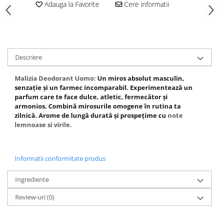
Adauga la Favorite
Cere informatii
Gel fixare sprancene
Gel/tus sprancene
Mascara (rimel) sprancene
Vopsea sprancene
Ser sprancene
Descriere
Malizia Deodorant Uomo:
Un miros absolut masculin,
senzație și un farmec incomparabil. Experimentează un
parfum care te face dulce, atletic, fermecător și
armonios. Combină mirosurile omogene în rutina ta
zilnică. Arome de lungă durată și prospețime cu
note
lemnoase si virile.
Informatii conformitate produs
Ingrediente
Review-uri
(0)