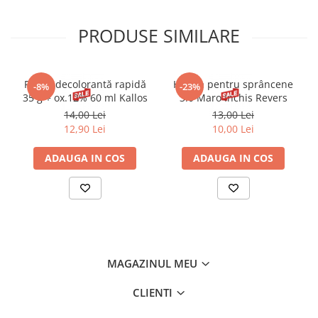
PRODUSE SIMILARE
Pudră decolorantă rapidă
Henna pentru sprâncene
-8%
-23%
35 g + ox.12% 60 ml Kallos
3.0 Maro Inchis Revers
14,00 Lei
13,00 Lei
12,90 Lei
10,00 Lei
ADAUGA IN COS
ADAUGA IN COS
MAGAZINUL MEU
CLIENTI