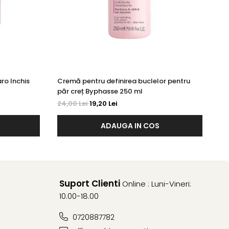
ro Inchis
Cremă pentru definirea buclelor pentru
Cr
păr creț Byphasse 250 ml
Ro
24,00 Lei
19,20 Lei
20
ADAUGA IN COS
Suport Clienti
Online : Luni-Vineri:
10.00-18.00
0720887782