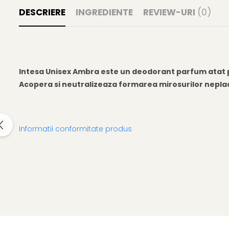
Gel fixare sprancene
DESCRIERE
INGREDIENTE
REVIEW-URI
(0)
Gel/tus sprancene
Mascara (rimel) sprancene
Vopsea sprancene
Ser sprancene
Intesa Unisex Ambra este un deodorant parfum atat pe
Acopera si neutralizeaza formarea mirosurilor neplacu
Informatii conformitate produs