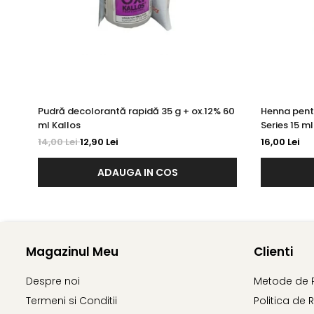
Pudră decolorantă rapidă 35 g + ox.12% 60
Henna pent
ml Kallos
Series 15 ml
14,00 Lei
12,90 Lei
16,00 Lei
ADAUGA IN COS
Magazinul Meu
Clienti
Despre noi
Metode de 
Termeni si Conditii
Politica de 