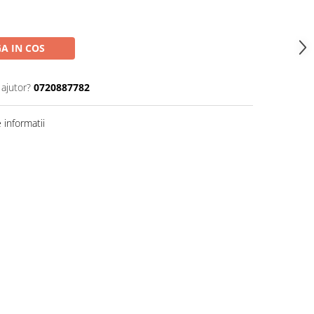
A IN COS
 ajutor?
0720887782
informatii