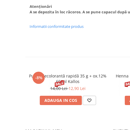
Atenționări
A se depozita în loc răcoros. A se pune capacul după u
Informatii conformitate produs
Pudră decolorantă rapidă 35 g + ox.12%
Henna 
-8%
60 ml Kallos
14,00 Lei
12,90 Lei
ADAUGA IN COS