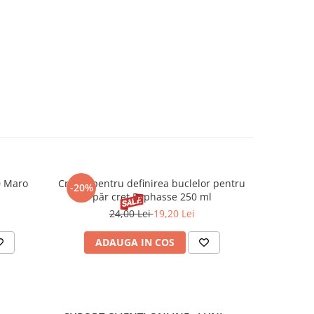
0 Maro
Cremă pentru definirea buclelor pentru
Creion d
-20%
-20%
păr creț Byphasse 250 ml
24,00 Lei
19,20 Lei
20
ADAUGA IN COS
V