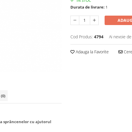
IN STOC
Durata de livrare:
1
ADAUG
Cod Produs:
4794
Ai nevoie de
Adauga la Favorite
Cere 
i
(0)
ma sprâncenelor cu ajutorul