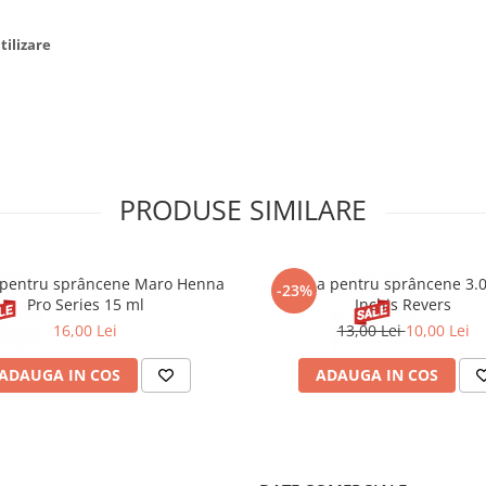
tilizare
PRODUSE SIMILARE
pentru sprâncene Maro Henna
Henna pentru sprâncene 3.
-23%
Pro Series 15 ml
Inchis Revers
16,00 Lei
13,00 Lei
10,00 Lei
ADAUGA IN COS
ADAUGA IN COS