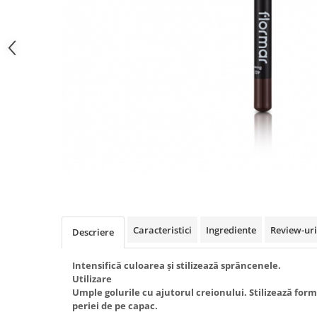
Gel fixare sprancene
Gel/tus sprancene
Mascara (rimel) sprancene
Vopsea sprancene
Ser sprancene
Caracteristici
Ingrediente
Review-ur
Descriere
Intensifică culoarea și stilizează sprâncenele.
Utilizare
Umple golurile cu ajutorul creionului. Stilizează for
periei de pe capac.