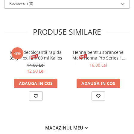
Review-uri
(0)
PRODUSE SIMILARE
Pudră decolorantă rapidă
Henna pentru sprâncene
-8%
35 g + ox.12% 60 ml Kallos
Maro Henna Pro Series 15
ml
14,00 Lei
16,00 Lei
12,90 Lei
ADAUGA IN COS
ADAUGA IN COS
MAGAZINUL MEU