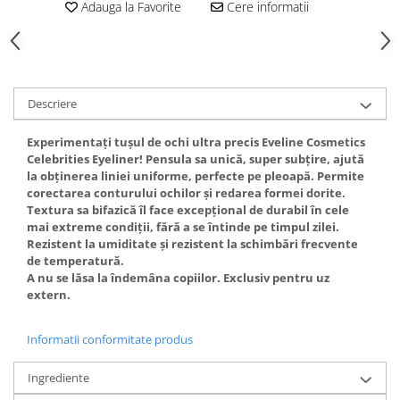
Adauga la Favorite
Cere informatii
Gel fixare sprancene
Gel/tus sprancene
Mascara (rimel) sprancene
Vopsea sprancene
Ser sprancene
Descriere
Experimentați tușul de ochi ultra precis Eveline Cosmetics
Celebrities Eyeliner! Pensula sa unică, super subțire, ajută
la obținerea liniei uniforme, perfecte pe pleoapă. Permite
corectarea conturului ochilor și redarea formei dorite.
Textura sa bifazică îl face excepțional de durabil în cele
mai extreme condiții, fără a se întinde pe timpul zilei.
Rezistent la umiditate și rezistent la schimbări frecvente
de temperatură.
A nu se lăsa la îndemâna copiilor. Exclusiv pentru uz
extern.
Informatii conformitate produs
Ingrediente