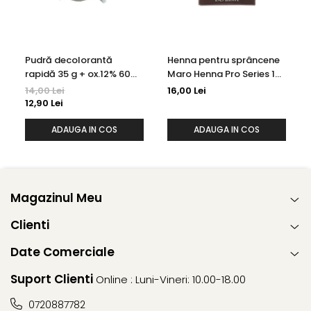
Pudră decolorantă
Henna pentru sprâncene
rapidă 35 g + ox.12% 60
Maro Henna Pro Series 15
ml Kallos
ml
14,00 Lei
16,00 Lei
12,90 Lei
ADAUGA IN COS
ADAUGA IN COS
Magazinul Meu
Clienti
Date Comerciale
Suport Clienti
Online : Luni-Vineri: 10.00-18.00
0720887782