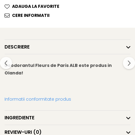
Gel fixare sprancene
ADAUGA LA FAVORITE
Gel/tus sprancene
CERE INFORMATII
Mascara (rimel) sprancene
Vopsea sprancene
Ser sprancene
DESCRIERE
Deodorantul Fleurs de Paris ALB este produs in
Olanda!
Informatii conformitate produs
INGREDIENTE
REVIEW-URI
(0)