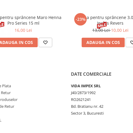
pentru sprâncene Maro Henna
Henna pentru sprâncene 3.
-23%
Pro Series 15 ml
Inchis Revers
16,00 Lei
13,00 Lei
10,00 Lei
ADAUGA IN COS
ADAUGA IN COS
DATE COMERCIALE
 Plata
VIDA IMPEX SRL
e Retur
J40/2873/1992
Produselor
RO2621241
de Retur
Bd. Bratianu nr. 42
Sector 3, Bucuresti
L