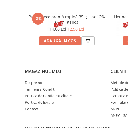
Pudră decolorantă rapidă 35 g + ox.12%
Henna 
-8%
60 ml Kallos
14,00 Lei
12,90 Lei
ADAUGA IN COS
MAGAZINUL MEU
CLIENTI
Despre noi
Metode de
Termeni si Conditii
Politica d
Politica de Confidentialitate
Garantia 
Politica de livrare
Formular 
Contact
ANPC
ANPC - SA