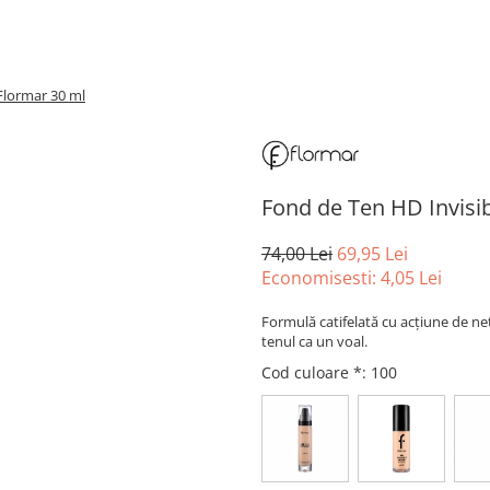
Flormar 30 ml
Fond de Ten HD Invisi
74,00 Lei
69,95 Lei
Economisesti:
4,05
Lei
Formulă catifelată cu acțiune de nete
tenul ca un voal.
Cod culoare *
: 100