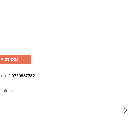
A IN COS
jutor?
0720887782
informatii