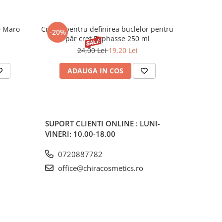
0 Maro
Cremă pentru definirea buclelor pentru
Creion d
-20%
-20%
păr creț Byphasse 250 ml
24,00 Lei
19,20 Lei
20
ADAUGA IN COS
V
SUPORT CLIENTI
ONLINE : LUNI-
VINERI: 10.00-18.00
0720887782
office@chiracosmetics.ro