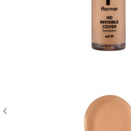
Gel fixare sprancene
Gel/tus sprancene
Mascara (rimel) sprancene
Vopsea sprancene
Ser sprancene