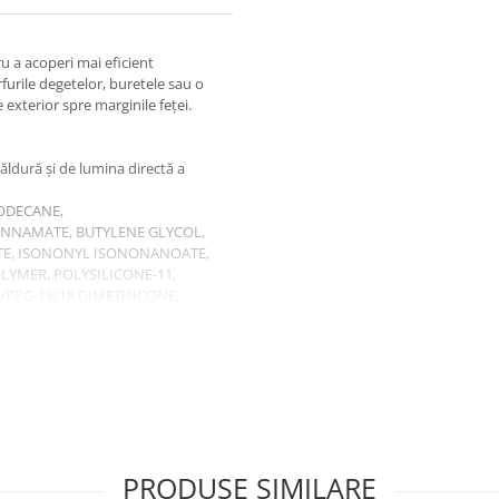
u a acoperi mai eficient
furile degetelor, buretele sau o
exterior spre marginile feței.
 căldură și de lumina directă a
ODECANE,
NNAMATE, BUTYLENE GLYCOL,
TE, ISONONYL ISONONANOATE,
YMER, POLYSILICONE-11,
G/PPG-18/18 DIMETHICONE,
E, POLYGLYCERYL-4
M SILICATE,
TOCOPHERYL ACETATE,
UMINUM HYDROXIDE, CARICA
FLOWER/LEAF/STEM) EXTRACT,
FRUIT EXTRACT. +/-(MAY
XIDES), CI 77491 (IRON OXIDES),
PRODUSE SIMILARE