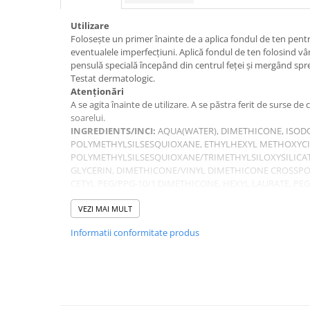
Utilizare
Folosește un primer înainte de a aplica fondul de ten pentr
eventualele imperfecțiuni. Aplică fondul de ten folosind vâr
pensulă specială începând din centrul feței și mergând spre 
Testat dermatologic.
Atenționări
A se agita înainte de utilizare. A se păstra ferit de surse de
soarelui.
INGREDIENTS/INCI:
AQUA(WATER), DIMETHICONE, ISOD
POLYMETHYLSILSESQUIOXANE, ETHYLHEXYL METHOXYCI
POLYMETHYLSILSESQUIOXANE/TRIMETHYLSILOXYSILICA
GLYCERIN, DIMETHICONE/VINYL DIMETHICONE CROSSPOL
CETYL PEG/PPG-10/1 DIMETHICONE, HEXYL LAURATE, PE
HYDROGENATED LECITHIN, DISTEARDIMONIUM HECTORIT
ISOSTEARATE, PHENOXYETHANOL, MAGNESIUM ALUMINU
VEZI MAI MULT
PARFUM(FRAGRANCE), PROPYLENE CARBONATE, SILICA, 
Informatii conformitate produs
TRIETHOXYCAPRYLYLSILANE, ETHYLHEXYLGLYCERIN, AL
PAPAYA((PAPAYA) FRUIT) EXTRACT, CENTELLA ASIATICA(
IRIS FLORENTINA(ROOT) EXTRACT, ACTINIDIA POLYGAMA 
CONTAIN): CI 77891 (TITANIUM DIOXIDE), CI 77492 (IRON O
CI 77499 (IRON OXIDES). [0111142.00]