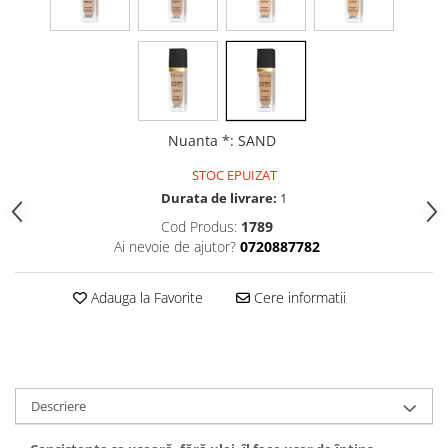
Gel fixare sprancene
Gel/tus sprancene
Mascara (rimel) sprancene
Vopsea sprancene
Ser sprancene
Nuanta *
:
SAND
STOC EPUIZAT
Durata de livrare:
1
Cod Produs:
1789
Ai nevoie de ajutor?
0720887782
Adauga la Favorite
Cere informatii
Descriere