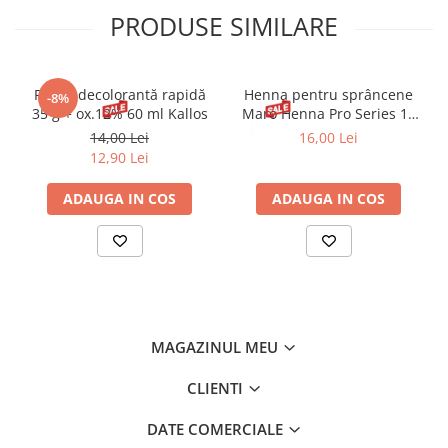
PRODUSE SIMILARE
Pudră decolorantă rapidă
Henna pentru sprâncene
-8%
35 g + ox.12% 60 ml Kallos
Maro Henna Pro Series 15
ml
14,00 Lei
16,00 Lei
12,90 Lei
ADAUGA IN COS
ADAUGA IN COS
MAGAZINUL MEU
CLIENTI
DATE COMERCIALE