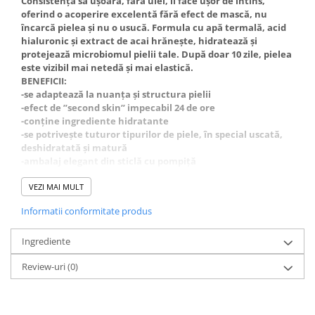
Consistența sa ușoară, fără ulei, îl face ușor de întins,
oferind o acoperire excelentă fără efect de mască, nu
încarcă pielea și nu o usucă. Formula cu apă termală, acid
hialuronic și extract de acai hrănește, hidratează și
protejează microbiomul pielii tale. După doar 10 zile, pielea
este vizibil mai netedă și mai elastică.
BENEFICII:
-se adaptează la nuanța și structura pielii
-efect de ”second skin” impecabil 24 de ore
-conține ingrediente hidratante
-se potrivește tuturor tipurilor de piele, în special uscată,
deshidratată și matură
-ambalaj elegant din sticlă cu pompiță
-formulă vegană
-disponibil in mai multe nuanțe.
VEZI MAI MULT
Informatii conformitate produs
Ingrediente
Review-uri
(0)