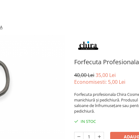
RA
Forfecuta Profesionala
40,00 Lei
35,00 Lei
Economisesti:
5,00
Lei
Forfecuta profesionala Chira Cosmet
manichiură și pedichiură. Produsul 
saloane de înfrumusețare sau pentru
pedichiură.
IN STOC
ADAUG