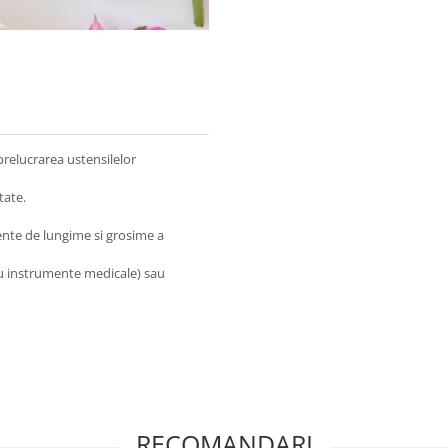
ni in prelucrarea ustensilelor
tate.
ente de lungime si grosime a
tru instrumente medicale) sau
RECOMANDARI