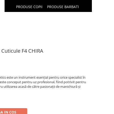
PRODUSE COPII
PRODUSE BARBATI
 Cuticule F4 CHIRA
ics este un instrument esențial pentru orice specialist în
este conceput pentru uz profesional, fiind potrivit pentru
 utilizarea acasă de către pasionații de manichiură și
A IN COS