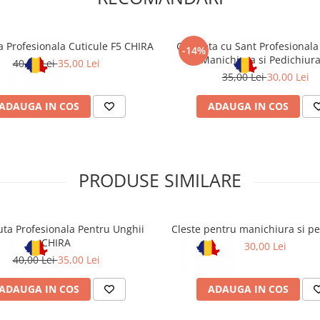
a Profesionala Cuticule F5 CHIRA
Chiureta cu Sant Profesionala
-14%
Manichiura si Pedichiur
40,00 Lei
35,00 Lei
35,00 Lei
30,00 Lei
ADAUGA IN COS
ADAUGA IN COS
PRODUSE SIMILARE
uta Profesionala Pentru Unghii
Cleste pentru manichiura si pe
CHIRA
30,00 Lei
40,00 Lei
35,00 Lei
ADAUGA IN COS
ADAUGA IN COS