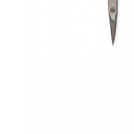
Gel fixare sprancene
Gel/tus sprancene
Mascara (rimel) sprancene
Vopsea sprancene
Ser sprancene