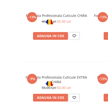
Forfecuta Profesionala Cuticule CHIRA
Forfecut
-13%
-13%
40,00 Lei
35,00 Lei
ADAUGA IN COS
Forfecuta Profesionala Cuticule EXTRA
Forfec
-9%
-13%
CHIRA
55,00 Lei
50,00 Lei
ADAUGA IN COS