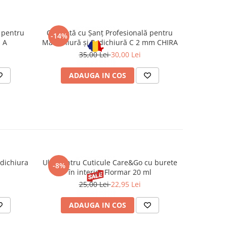
 pentru
Chiuretă cu Șanț Profesională pentru
Chiure
-14%
a A
Manichiură și Pedichiură C 2 mm CHIRA
manic
35,00 Lei
30,00 Lei
ADAUGA IN COS
AD
dichiura
Ulei Pentru Cuticule Care&Go cu burete
Ulei pentru
-8%
-14%
în interior Flormar 20 ml
25,00 Lei
22,95 Lei
ADAUGA IN COS
AD