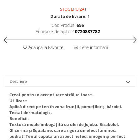
Gel fixare sprancene
STOC EPUIZAT
Gel/tus sprancene
Durata de livrare:
1
Mascara (rimel) sprancene
Cod Produs:
695
Vopsea sprancene
Ai nevoie de ajutor?
0720887782
Ser sprancene
Adauga la Favorite
Cere informatii
Descriere
Creat pentru o accentuare strălucitoare.
Utilizare
Aplică direct pe ten în zona frunții, pomeților și bărbiei.
Testat dermatologic.
Beneficii:
Textură moale îmbogățită cu ulei de Jojoba, Bisabolol,
Glicerină și Squalane, care asigură un efect luminos,
pudrat. Tenul capată un aspect neted, omogen și perfect