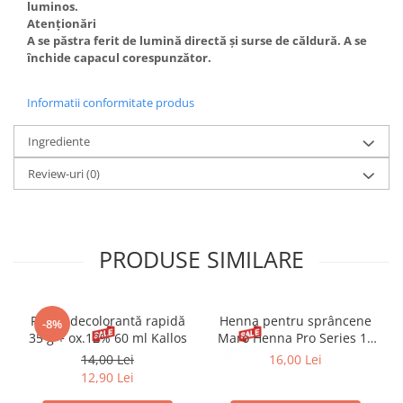
luminos.
Atenționări
A se păstra ferit de lumină directă și surse de căldură. A se
închide capacul corespunzător.
Informatii conformitate produs
Ingrediente
Review-uri
(0)
PRODUSE SIMILARE
Pudră decolorantă rapidă
Henna pentru sprâncene
-8%
35 g + ox.12% 60 ml Kallos
Maro Henna Pro Series 15
ml
14,00 Lei
16,00 Lei
12,90 Lei