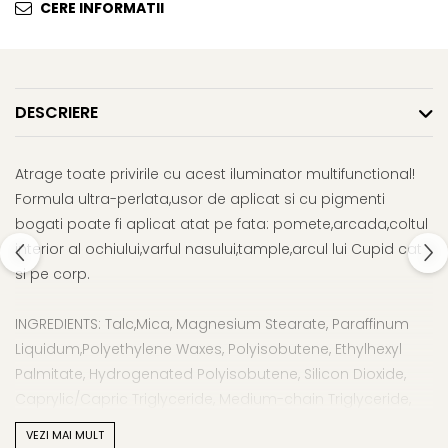
CERE INFORMATII
Gel fixare sprancene
Gel/tus sprancene
Mascara (rimel) sprancene
Vopsea sprancene
DESCRIERE
Ser sprancene
Atrage toate privirile cu acest iluminator multifunctional!
Formula ultra-perlata,usor de aplicat si cu pigmenti
bogati poate fi aplicat atat pe fata: pomete,arcada,coltul
interior al ochiului,varful nasului,tample,arcul lui Cupid cat
si pe corp.
INGREDIENTS: Talc,Mica, Magnesium Stearate, Paraffinum
Liquidum,Polyethylene Waxes, Polyisobutene, Ethylhexyl
Palmitate, Hydrogenated Polyisobutene, Silicon Dioxide,
Caprylic/Capric Triglyceride, Medium-chain Triglyceride,
Isopropyl Myristate, Phenoxyethanol/Ethylhexylglycerin,
VEZI MAI MULT