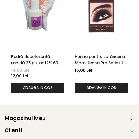
Pudră decolorantă
Henna pentru sprâncene
rapidă 35 g + ox.12% 60
Maro Henna Pro Series 15
ml Kallos
ml
14,00 Lei
16,00 Lei
12,90 Lei
ADAUGA IN COS
ADAUGA IN COS
Magazinul Meu
Clienti