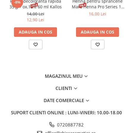
Pudră decolorantă rapidă
Henna pentru sprâncene
-8%
35 g + ox.12% 60 ml Kallos
Maro Henna Pro Series 15
ml
14,00 Lei
16,00 Lei
12,90 Lei
ADAUGA IN COS
ADAUGA IN COS
MAGAZINUL MEU
CLIENTI
DATE COMERCIALE
SUPORT CLIENTI
ONLINE : LUNI-VINERI: 10.00-18.00
0720887782
office@chiracosmetics.ro