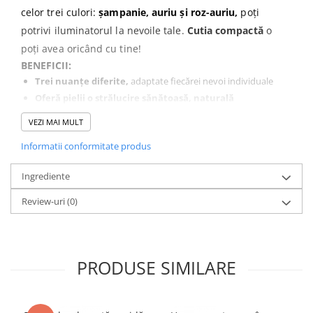
celor trei culori:
șampanie, auriu și roz-auriu,
poți
potrivi iluminatorul la nevoile tale.
Cutia compactă
o
poți avea oricând cu tine!
BENEFICII:
Trei nuanțe diferite,
adaptate fiecărei nevoi individuale
Oferă pielii o strălucire sănătoasă, naturală
Potrivit pentru vegani.
VEZI MAI MULT
Informatii conformitate produs
Ingrediente
Review-uri
(0)
PRODUSE SIMILARE