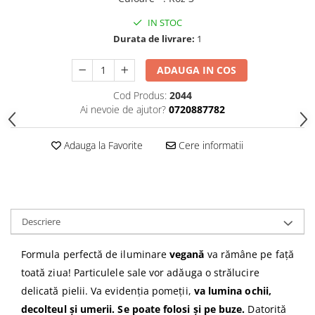
Gel fixare sprancene
IN STOC
Gel/tus sprancene
Durata de livrare:
1
Mascara (rimel) sprancene
Vopsea sprancene
ADAUGA IN COS
Ser sprancene
Cod Produs:
2044
Ai nevoie de ajutor?
0720887782
Adauga la Favorite
Cere informatii
Descriere
Formula perfectă de iluminare
vegană
va rămâne pe față
toată ziua!
Particulele sale vor adăuga o strălucire
delicată pielii.
Va evidenția pomeții,
va lumina ochii,
decolteul și umerii. Se poate folosi și pe buze.
Datorită