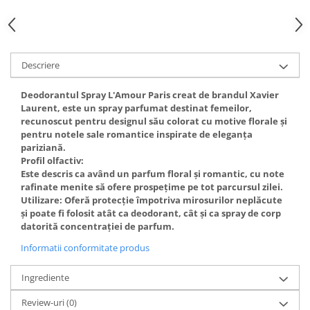
Gel fixare sprancene
Gel/tus sprancene
Mascara (rimel) sprancene
Vopsea sprancene
Descriere
Ser sprancene
Deodorantul Spray L'Amour Paris creat de brandul Xavier
Laurent, este un spray parfumat destinat femeilor,
recunoscut pentru designul său colorat cu motive florale și
pentru notele sale romantice inspirate de eleganța
pariziană.
Profil olfactiv:
Este descris ca având un parfum floral și romantic, cu note
rafinate menite să ofere prospețime pe tot parcursul zilei.
Utilizare: Oferă protecție împotriva mirosurilor neplăcute
și poate fi folosit atât ca deodorant, cât și ca spray de corp
datorită concentrației de parfum.
Informatii conformitate produs
Ingrediente
Review-uri
(0)