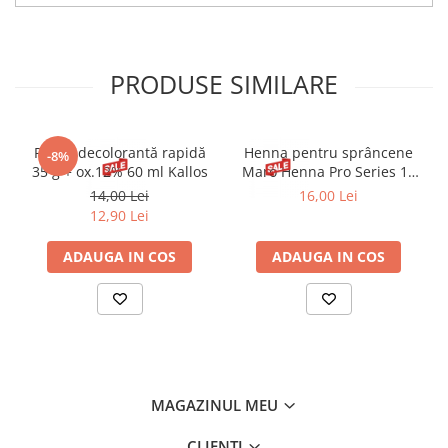
PRODUSE SIMILARE
Pudră decolorantă rapidă
Henna pentru sprâncene
-8%
35 g + ox.12% 60 ml Kallos
Maro Henna Pro Series 15
ml
14,00 Lei
16,00 Lei
12,90 Lei
ADAUGA IN COS
ADAUGA IN COS
MAGAZINUL MEU
CLIENTI