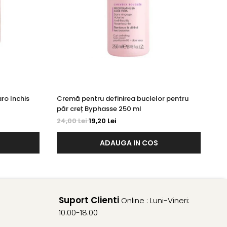
ro Inchis
Cremă pentru definirea buclelor pentru
Cr
păr creț Byphasse 250 ml
Ro
24,00 Lei
19,20 Lei
20
ADAUGA IN COS
Suport Clienti
Online : Luni-Vineri:
10.00-18.00