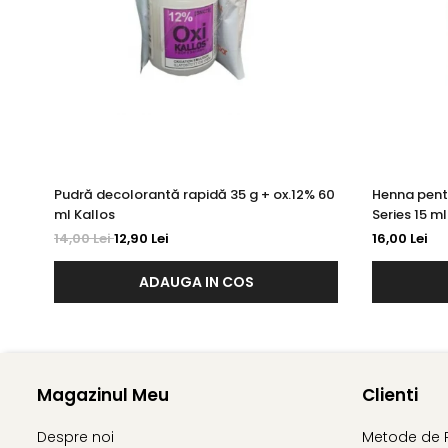
Pudră decolorantă rapidă 35 g + ox.12% 60
Henna pent
ml Kallos
Series 15 ml
14,00 Lei
12,90 Lei
16,00 Lei
ADAUGA IN COS
Magazinul Meu
Clienti
Despre noi
Metode de 