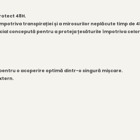
Protect 48H.
mpotriva transpirației și a mirosurilor neplăcute timp de 4
al concepută pentru a proteja țesăturile împotriva celor 4
 pentru o acoperire optimă dintr-o singură mișcare.
xtern.