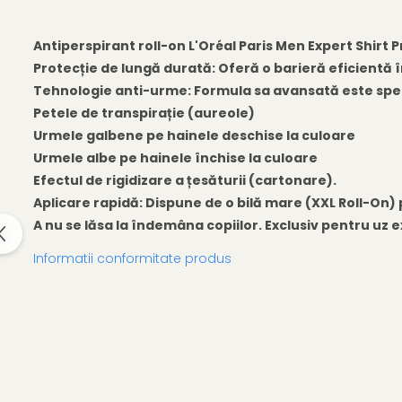
Gel fixare sprancene
Gel/tus sprancene
Antiperspirant roll-on L'Oréal Paris Men Expert Shirt 
Mascara (rimel) sprancene
Protecție de lungă durată: Oferă o barieră eficientă î
Vopsea sprancene
Tehnologie anti-urme: Formula sa avansată este speci
Ser sprancene
Petele de transpirație (aureole)
Urmele galbene pe hainele deschise la culoare
Urmele albe pe hainele închise la culoare
Efectul de rigidizare a țesăturii (cartonare).
Aplicare rapidă: Dispune de o bilă mare (XXL Roll-On)
A nu se lăsa la îndemâna copiilor. Exclusiv pentru uz e
Informatii conformitate produs