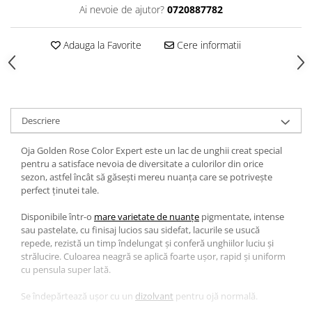
Gel fixare sprancene
Ai nevoie de ajutor?
0720887782
Gel/tus sprancene
Mascara (rimel) sprancene
Adauga la Favorite
Cere informatii
Vopsea sprancene
Ser sprancene
Descriere
Oja Golden Rose Color Expert este un lac de unghii creat special
pentru a satisface nevoia de diversitate a culorilor din orice
sezon, astfel încât să găsești mereu nuanța care se potrivește
perfect ținutei tale.
Disponibile într-o
mare varietate de nuanțe
pigmentate, intense
sau pastelate, cu finisaj lucios sau sidefat, lacurile se usucă
repede, rezistă un timp îndelungat și conferă unghiilor luciu și
strălucire. Culoarea neagră se aplică foarte ușor, rapid și uniform
cu pensula super lată.
Se îndepărtează ușor cu un
dizolvant
pentru ojă normală.