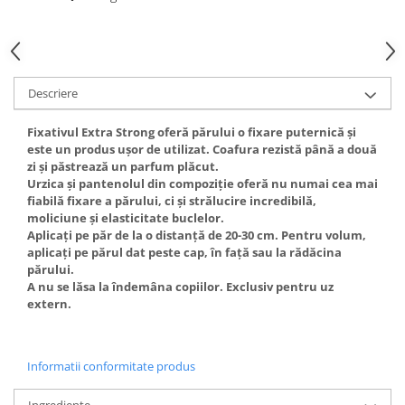
Gel fixare sprancene
Gel/tus sprancene
Mascara (rimel) sprancene
Vopsea sprancene
Descriere
Ser sprancene
Fixativul Extra Strong oferă părului o fixare puternică și
este un produs ușor de utilizat. Coafura rezistă până a două
zi și păstrează un parfum plăcut.
Urzica și pantenolul din compoziție oferă nu numai cea mai
fiabilă fixare a părului, ci și strălucire incredibilă,
moliciune și elasticitate buclelor.
Aplicați pe păr de la o distanță de 20-30 cm. Pentru volum,
aplicați pe părul dat peste cap, în față sau la rădăcina
părului.
A nu se lăsa la îndemâna copiilor. Exclusiv pentru uz
extern.
Informatii conformitate produs