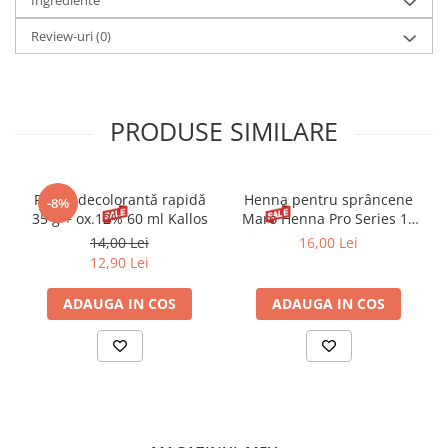
Ingrediente
Review-uri
(0)
PRODUSE SIMILARE
Pudră decolorantă rapidă
Henna pentru sprâncene
-8%
35 g + ox.12% 60 ml Kallos
Maro Henna Pro Series 15
ml
14,00 Lei
16,00 Lei
12,90 Lei
ADAUGA IN COS
ADAUGA IN COS