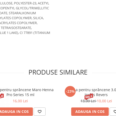
LLULOSE, POLYESTER-23, ACETYL
NEOPENTYL GLYCOL/TRIMELLITIC
OATE, STEARALKONIUM
YLATES COPOLYMER, SILICA,
 ACRYLATES COPOLYMER,
 TETRAISOSTEARATE,
LUE 1 LAKE), CI 77891 (TITANIUM
PRODUSE SIMILARE
pentru sprâncene Maro Henna
Henna pentru sprâncene 3.
-23%
Pro Series 15 ml
Inchis Revers
16,00 Lei
13,00 Lei
10,00 Lei
ADAUGA IN COS
ADAUGA IN COS