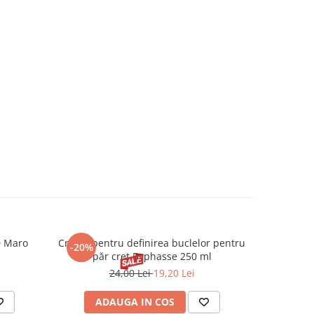
0 Maro
Cremă pentru definirea buclelor pentru
Creion d
-20%
-20%
păr creț Byphasse 250 ml
24,00 Lei
19,20 Lei
20
ADAUGA IN COS
V