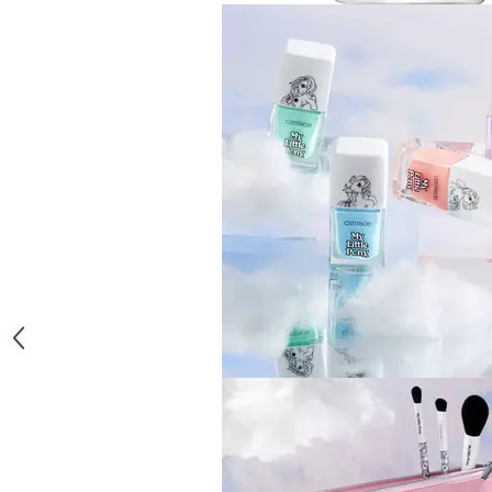
Gel fixare sprancene
Gel/tus sprancene
Mascara (rimel) sprancene
Vopsea sprancene
Ser sprancene