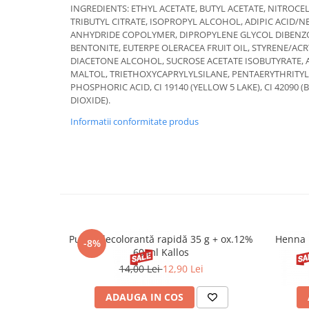
INGREDIENTS: ETHYL ACETATE, BUTYL ACETATE, NITROCE
TRIBUTYL CITRATE, ISOPROPYL ALCOHOL, ADIPIC ACID/
ANHYDRIDE COPOLYMER, DIPROPYLENE GLYCOL DIBENZ
BENTONITE, EUTERPE OLERACEA FRUIT OIL, STYRENE/ACR
DIACETONE ALCOHOL, SUCROSE ACETATE ISOBUTYRATE,
MALTOL, TRIETHOXYCAPRYLYLSILANE, PENTAERYTHRITYL
PHOSPHORIC ACID, CI 19140 (YELLOW 5 LAKE), CI 42090 (B
DIOXIDE).
Informatii conformitate produs
Pudră decolorantă rapidă 35 g + ox.12%
Henna 
-8%
60 ml Kallos
14,00 Lei
12,90 Lei
ADAUGA IN COS