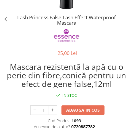
Spray parfumant de corp
Pudra pentru par
Fard pleoape
Creme/seruri ochi
Parfum/Apa de toaleta
Sampon Uscat
Creion dermatograf pleoape
Plasturi/Patch-uri
dama/barbati
Lash Princess False Lash Effect Waterproof
Tus de ochi
Mascara
Sapun facial
Produse pentru picioare
Mascara (rimel)
Gene false
Protectie solara
Adeziv gene false
Produse Pentru Epilare
Ser/Primer gene
Accesorii depilare
25,00 Lei
Machiaj Buze
Periute dinti
Mascara rezistentă la apă cu o
Scrub
perie din fibre,conică pentru un
Lip gloss/luciu buze
Ruj solid/lichid
efect de gene false,12ml
Creion contur
IN STOC
Masca buze
Balsam buze
ADAUGA IN COS
Machiaj Sprancene
Cod Produs:
1093
Creion sprancene
Ai nevoie de ajutor?
0720887782
Fard sprancene