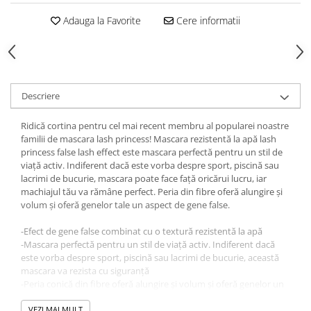
Gel fixare sprancene
Adauga la Favorite
Cere informatii
Gel/tus sprancene
Mascara (rimel) sprancene
Vopsea sprancene
Ser sprancene
Descriere
Ridică cortina pentru cel mai recent membru al popularei noastre
familii de mascara lash princess! Mascara rezistentă la apă lash
princess false lash effect este mascara perfectă pentru un stil de
viață activ. Indiferent dacă este vorba despre sport, piscină sau
lacrimi de bucurie, mascara poate face față oricărui lucru, iar
machiajul tău va rămâne perfect. Peria din fibre oferă alungire și
volum și oferă genelor tale un aspect de gene false.
-Efect de gene false combinat cu o textură rezistentă la apă
-Mascara perfectă pentru un stil de viață activ. Indiferent dacă
este vorba despre sport, piscină sau lacrimi de bucurie, această
mascara va rezista cu siguranță
-Peria conică din fibre oferă alungire și volum și oferă genelor un
efect de gene false
VEZI MAI MULT