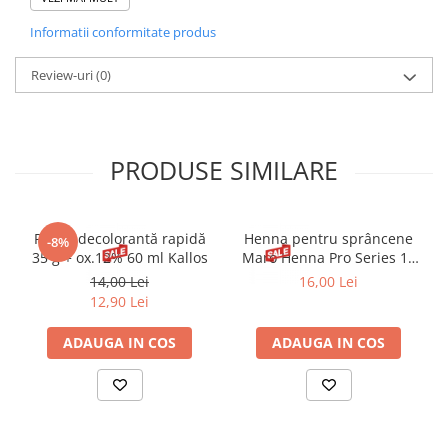
INGREDIENTS: ISODODECANE, CERA MICROCRISTALLINA
Informatii conformitate produs
(MICROCRYSTALLINE WAX), AQUA (WATER), VP/EICOSENE
COPOLYMER, TRIMETHYLSILOXYSILICATE, EUPHORBIA CERIFERA
CERA (EUPHORBIA CERIFERA (CANDELILLA) WAX), TALC,
Review-uri
(0)
COPERNICIA CERIFERA CERA (COPERNICIA CERIFERA
(CARNAUBA) WAX), DISTEARDIMONIUM HECTORITE, PROPYLENE
GLYCOL, SORBITAN ISOSTEARATE, SILICA, PANTHENOL,
SIMMONDSIA CHINENSIS (JOJOBA) SEED OIL, TOCOPHEROL,
PRODUSE SIMILARE
PROPYLENE CARBONATE, TRIMETHYL PENTANYL
DIISOBUTYRATE, ETHYLHEXYLGLYCERIN, PHENOXYETHANOL,
POTASSIUM SORBATE, CI 77499 (IRON OXIDES).
Pudră decolorantă rapidă
Henna pentru sprâncene
-8%
35 g + ox.12% 60 ml Kallos
Maro Henna Pro Series 15
ml
14,00 Lei
16,00 Lei
12,90 Lei
ADAUGA IN COS
ADAUGA IN COS