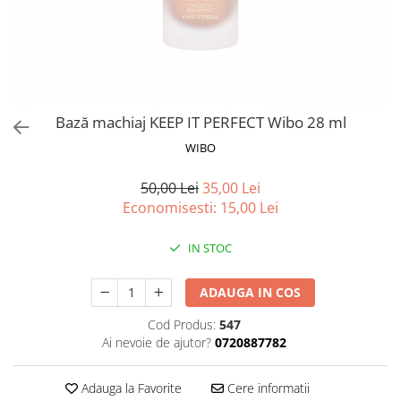
Spray parfumant de corp
Pudra pentru par
Fard pleoape
Creme/seruri ochi
Parfum/Apa de toaleta
Sampon Uscat
Creion dermatograf pleoape
Plasturi/Patch-uri
dama/barbati
Tus de ochi
Sapun facial
Produse pentru picioare
Mascara (rimel)
Gene false
Protectie solara
Bază machiaj KEEP IT PERFECT Wibo 28 ml
Adeziv gene false
Produse Pentru Epilare
Ser/Primer gene
WIBO
Accesorii depilare
Machiaj Buze
Periute dinti
50,00 Lei
35,00 Lei
Scrub
Economisesti:
15,00
Lei
Lip gloss/luciu buze
Ruj solid/lichid
IN STOC
Creion contur
Masca buze
ADAUGA IN COS
Balsam buze
Cod Produs:
547
Machiaj Sprancene
Ai nevoie de ajutor?
0720887782
Creion sprancene
Fard sprancene
Adauga la Favorite
Cere informatii