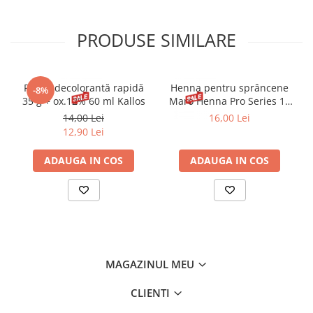
PRODUSE SIMILARE
Pudră decolorantă rapidă
Henna pentru sprâncene
-8%
35 g + ox.12% 60 ml Kallos
Maro Henna Pro Series 15
ml
14,00 Lei
16,00 Lei
12,90 Lei
ADAUGA IN COS
ADAUGA IN COS
MAGAZINUL MEU
CLIENTI