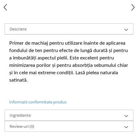
Gel fixare sprancene
Gel/tus sprancene
Mascara (rimel) sprancene
Vopsea sprancene
Descriere
Ser sprancene
Primer de machiaj pentru utilizare înainte de aplicarea
fondului de ten pentru efecte de lungă durată și pentru
a îmbunătăți aspectul pielii.
Este excelent pentru
minimizarea porilor și pentru absorbția sebumului chiar
și în cele mai extreme condiții. Lasă pielea naturala
satinată.
Informatii conformitate produs
Ingrediente
Review-uri
(0)