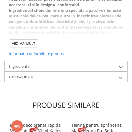
acestora, ci și în designul confortabil.
Ingredientul cheie din formula specială a patch-urilor este
aurul coloidal de 24K, care ajuta in încetinirea pierderii de
colagen, îmbunătățirea elasticității pielii și a circulației
sângelui, iluminarea pielii, stimularea regenerării celulelor
pielii, conferirea fermității și prevenirea îmbătrânirii
timpurii și a apariției ridurilor.
A nu se lăsa la îndemâna copiilor. Exclusiv pentru uz
VEZI MAI MULT
extern.
Informatii conformitate produs
Ingrediente
Review-uri
(0)
PRODUSE SIMILARE
Pudră decolorantă rapidă
Henna pentru sprâncene
-8%
35 g + ox.12% 60 ml Kallos
Maro Henna Pro Series 15