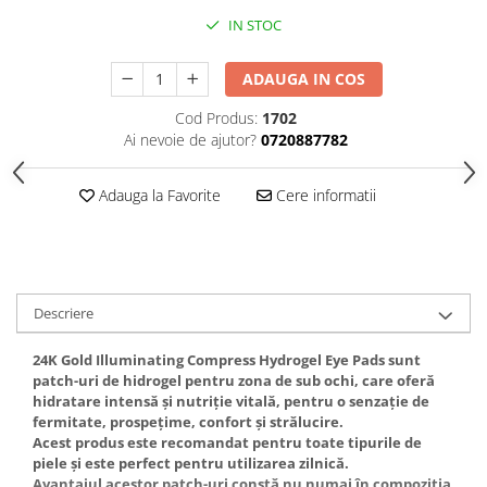
Gel fixare sprancene
IN STOC
Gel/tus sprancene
Mascara (rimel) sprancene
ADAUGA IN COS
Vopsea sprancene
Cod Produs:
1702
Ser sprancene
Ai nevoie de ajutor?
0720887782
Adauga la Favorite
Cere informatii
Descriere
24K Gold Illuminating Compress Hydrogel Eye Pads sunt
patch-uri de hidrogel pentru zona de sub ochi, care oferă
hidratare intensă și nutriție vitală, pentru o senzație de
fermitate, prospețime, confort și strălucire.
Acest produs este recomandat pentru toate tipurile de
piele și este perfect pentru utilizarea zilnică.
Avantajul acestor patch-uri constă nu numai în compoziția