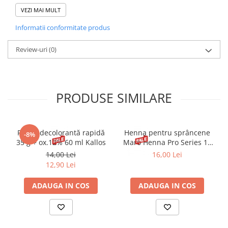
Ingredients: Aqua, Glycerin, Cetearyl Alcohol, Cocoglycerides,
Glyceryl Stearate SE, Dicaprylyl Ether, Colloidal Oatmeal,
VEZI MAI MULT
Hydroxypropyl Starch Phosphate, Xanthan Gum, Cetyl Palmitate,
Informatii conformitate produs
Glyceryl Stearate, Sodium Cetearyl Sulfate, Tocopherol, Citric
Acid, Phenoxyethanol, Caprylyl Glycol, Ethylhexylglycerin,
Parfum.
Review-uri
(0)
PRODUSE SIMILARE
Pudră decolorantă rapidă
Henna pentru sprâncene
-8%
35 g + ox.12% 60 ml Kallos
Maro Henna Pro Series 15
ml
14,00 Lei
16,00 Lei
12,90 Lei
ADAUGA IN COS
ADAUGA IN COS