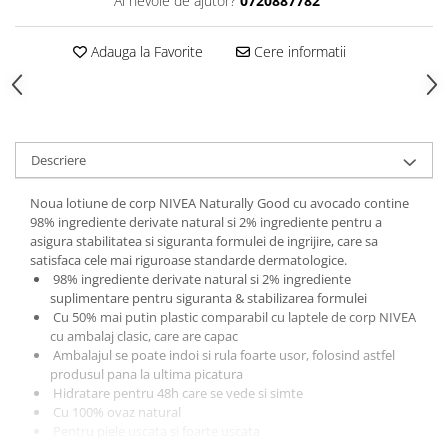
Ai nevoie de ajutor?
0720887782
Gel fixare sprancene
Gel/tus sprancene
Adauga la Favorite
Cere informatii
Mascara (rimel) sprancene
Vopsea sprancene
Ser sprancene
Descriere
Noua lotiune de corp NIVEA Naturally Good cu avocado contine
98% ingrediente derivate natural si 2% ingrediente pentru a
asigura stabilitatea si siguranta formulei de ingrijire, care sa
satisfaca cele mai riguroase standarde dermatologice.
98% ingrediente derivate natural si 2% ingrediente
suplimentare pentru siguranta & stabilizarea formulei
Cu 50% mai putin plastic comparabil cu laptele de corp NIVEA
cu ambalaj clasic, care are capac
Ambalajul se poate indoi si rula foarte usor, folosind astfel
produsul pana la ultima picatura
Hidratare pentru 48h care se vede si simte
Cu 100% ovaz natural
Pentru piele uscata si foarte uscata