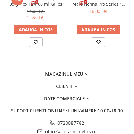
35 g + ox.12% 60 ml Kallos
Maro Henna Pro Series 15
ml
14,00 Lei
16,00 Lei
12,90 Lei
ADAUGA IN COS
ADAUGA IN COS
MAGAZINUL MEU
CLIENTI
DATE COMERCIALE
SUPORT CLIENTI
ONLINE : LUNI-VINERI: 10.00-18.00
0720887782
office@chiracosmetics.ro