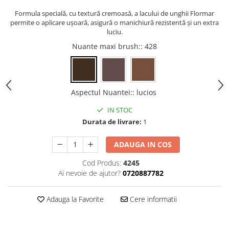
Gel fixare sprancene
Formula specială, cu textură cremoasă, a lacului de unghii Flormar
Gel/tus sprancene
permite o aplicare ușoară, asigură o manichiură rezistentă și un extra
luciu.
Mascara (rimel) sprancene
Vopsea sprancene
Nuante maxi brush:
: 428
Ser sprancene
Aspectul Nuantei:
:
lucios
IN STOC
Durata de livrare:
1
ADAUGA IN COS
Cod Produs:
4245
Ai nevoie de ajutor?
0720887782
Adauga la Favorite
Cere informatii