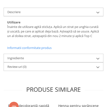
Descriere
Utilizare
Înainte de utilizare agită sticluța. Aplică un strat pe unghia curată
și uscată, pe care ai aplicat deja bază. Așteaptă să se usuce. Aplică
un al doilea strat, aștepaptă din nou 2 minute și aplică Top C
Informatii conformitate produs
Ingrediente
Review-uri
(0)
PRODUSE SIMILARE
Pudră decolorantă rapidă
Henna pentru sprâncene
-8%