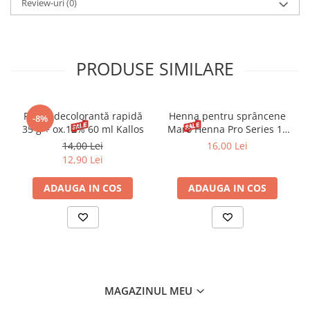
Review-uri
(0)
PRODUSE SIMILARE
Pudră decolorantă rapidă
Henna pentru sprâncene
-8%
35 g + ox.12% 60 ml Kallos
Maro Henna Pro Series 15
ml
14,00 Lei
16,00 Lei
12,90 Lei
ADAUGA IN COS
ADAUGA IN COS
MAGAZINUL MEU