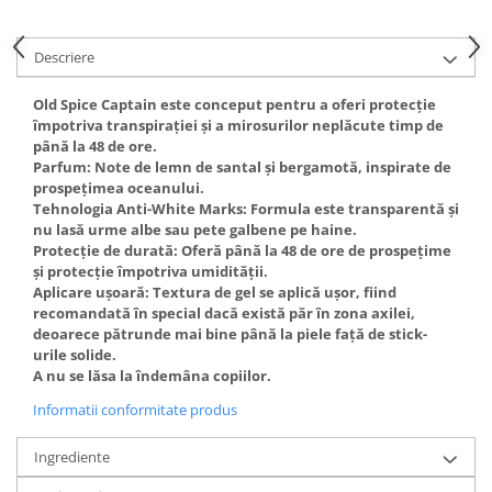
Gel fixare sprancene
Gel/tus sprancene
Descriere
Mascara (rimel) sprancene
Vopsea sprancene
Old Spice Captain este conceput pentru a oferi protecție
împotriva transpirației și a mirosurilor neplăcute timp de
Ser sprancene
până la 48 de ore.
Parfum: Note de lemn de santal și bergamotă, inspirate de
prospețimea oceanului.
Tehnologia Anti-White Marks: Formula este transparentă și
nu lasă urme albe sau pete galbene pe haine.
Protecție de durată: Oferă până la 48 de ore de prospețime
și protecție împotriva umidității.
Aplicare ușoară: Textura de gel se aplică ușor, fiind
recomandată în special dacă există păr în zona axilei,
deoarece pătrunde mai bine până la piele față de stick-
urile solide.
A nu se lăsa la îndemâna copiilor.
Informatii conformitate produs
Ingrediente