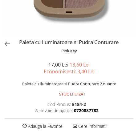
Spray parfumant de corp
Pudra pentru par
Fard pleoape
Creme/seruri ochi
Parfum/Apa de toaleta
Sampon Uscat
Creion dermatograf pleoape
Plasturi/Patch-uri
dama/barbati
Tus de ochi
Sapun facial
Produse pentru picioare
Mascara (rimel)
Gene false
Protectie solara
Paleta cu Iluminatoare si Pudra Conturare
Adeziv gene false
Produse Pentru Epilare
Ser/Primer gene
Pink Key
Accesorii depilare
Machiaj Buze
Periute dinti
17,00 Lei
13,60 Lei
Scrub
Economisesti:
3,40
Lei
Lip gloss/luciu buze
Ruj solid/lichid
Paleta cu Iluminatoare si Pudra Conturare 2 nuante
Creion contur
STOC EPUIZAT
Masca buze
Cod Produs:
5184-2
Balsam buze
Ai nevoie de ajutor?
0720887782
Machiaj Sprancene
Creion sprancene
Adauga la Favorite
Cere informatii
Fard sprancene