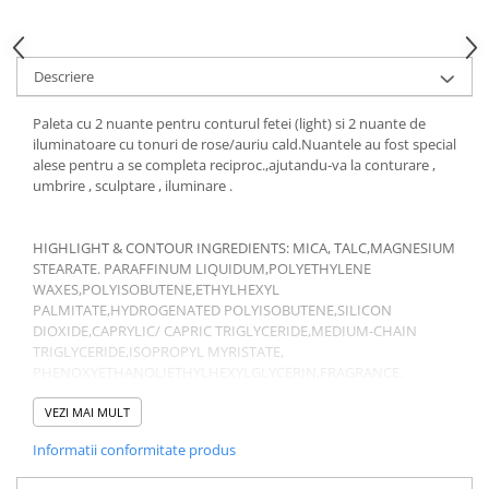
Gel fixare sprancene
Gel/tus sprancene
Mascara (rimel) sprancene
Descriere
Vopsea sprancene
Paleta cu 2 nuante pentru conturul fetei (light) si 2 nuante de
Ser sprancene
iluminatoare cu tonuri de rose/auriu cald.Nuantele au fost special
alese pentru a se completa reciproc.,ajutandu-va la conturare ,
umbrire , sculptare , iluminare .
HIGHLIGHT & CONTOUR INGREDIENTS: MICA, TALC,MAGNESIUM
STEARATE. PARAFFINUM LIQUIDUM,POLYETHYLENE
WAXES,POLYISOBUTENE,ETHYLHEXYL
PALMITATE,HYDROGENATED POLYISOBUTENE,SILICON
DIOXIDE,CAPRYLIC/ CAPRIC TRIGLYCERIDE,MEDIUM-CHAIN
TRIGLYCERIDE,ISOPROPYL MYRISTATE,
PHENOXYETHANOLIETHYLHEXYLGLYCERIN,FRAGRANCE.
VEZI MAI MULT
Informatii conformitate produs