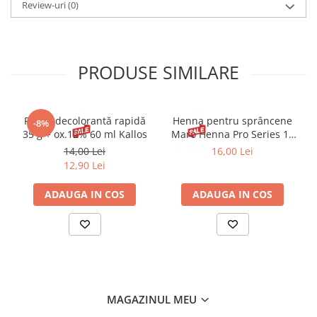
Review-uri
(0)
PRODUSE SIMILARE
Pudră decolorantă rapidă
Henna pentru sprâncene
-8%
35 g + ox.12% 60 ml Kallos
Maro Henna Pro Series 15
ml
14,00 Lei
16,00 Lei
12,90 Lei
ADAUGA IN COS
ADAUGA IN COS
MAGAZINUL MEU