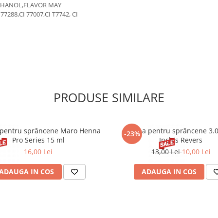
THANOL,FLAVOR MAY
77288,CI 77007,CI T7742, CI
PRODUSE SIMILARE
pentru sprâncene Maro Henna
Henna pentru sprâncene 3.
-23%
Pro Series 15 ml
Inchis Revers
16,00 Lei
13,00 Lei
10,00 Lei
ADAUGA IN COS
ADAUGA IN COS