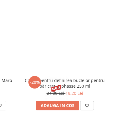
0 Maro
Cremă pentru definirea buclelor pentru
Creion d
-20%
-20%
păr creț Byphasse 250 ml
24,00 Lei
19,20 Lei
20
ADAUGA IN COS
V