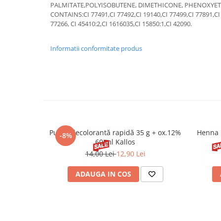
PALMITATE,POLYISOBUTENE, DIMETHICONE, PHENOXYE
CONTAINS:CI 77491,CI 77492,CI 19140,CI 77499,CI 77891,CI 
77266, CI 45410:2,CI 1616035,CI 15850:1,CI 42090.
Informatii conformitate produs
Pudră decolorantă rapidă 35 g + ox.12%
Henna 
-8%
60 ml Kallos
14,00 Lei
12,90 Lei
ADAUGA IN COS