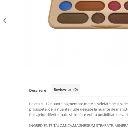
Gel fixare sprancene
Gel/tus sprancene
Mascara (rimel) sprancene
Vopsea sprancene
Ser sprancene
Review-uri
(0)
Descriere
Paleta cu 12 nuante pigmentate,mate si sidefate,de zi si de
proaspete ,de la nuante nude delicate la nuante de maro,te
finisajelor diferite,mate si sidefate exista posibilitati de var
INGREDIENTS:TALC,MICA,MAGNESIUM STEARATE, MINERA