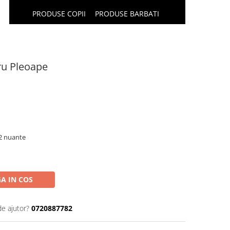
PRODUSE COPII
PRODUSE BARBATI
ru Pleoape
12 nuante
A IN COS
de ajutor?
0720887782