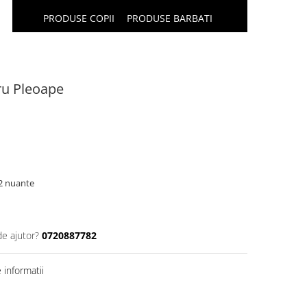
PRODUSE COPII
PRODUSE BARBATI
ru Pleoape
12 nuante
de ajutor?
0720887782
informatii