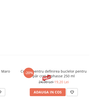
0 Maro
Cremă pentru definirea buclelor pentru
Creion d
-20%
-20%
păr creț Byphasse 250 ml
24,00 Lei
19,20 Lei
20
ADAUGA IN COS
V