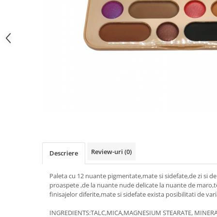
Gel fixare sprancene
Gel/tus sprancene
Mascara (rimel) sprancene
Vopsea sprancene
Ser sprancene
Review-uri
(0)
Descriere
Paleta cu 12 nuante pigmentate,mate si sidefate,de zi si de
proaspete ,de la nuante nude delicate la nuante de maro,te
finisajelor diferite,mate si sidefate exista posibilitati de var
INGREDIENTS:TALC,MICA,MAGNESIUM STEARATE, MINERA