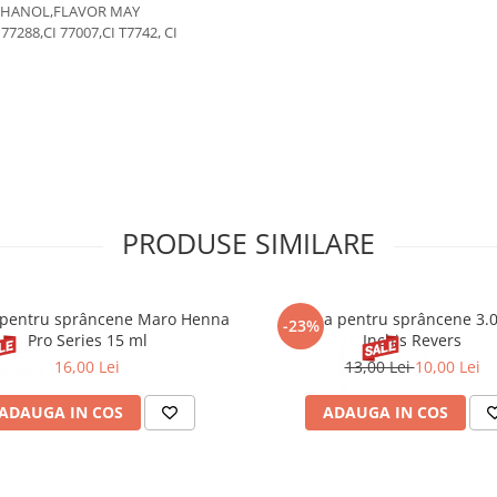
THANOL,FLAVOR MAY
77288,CI 77007,CI T7742, CI
PRODUSE SIMILARE
pentru sprâncene Maro Henna
Henna pentru sprâncene 3.
-23%
Pro Series 15 ml
Inchis Revers
16,00 Lei
13,00 Lei
10,00 Lei
ADAUGA IN COS
ADAUGA IN COS