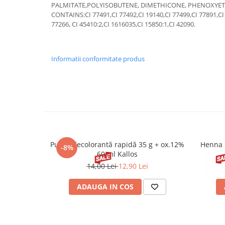
PALMITATE,POLYISOBUTENE, DIMETHICONE, PHENOXYE
CONTAINS:CI 77491,CI 77492,CI 19140,CI 77499,CI 77891,CI 
77266, CI 45410:2,CI 1616035,CI 15850:1,CI 42090.
Informatii conformitate produs
Pudră decolorantă rapidă 35 g + ox.12%
Henna 
-8%
60 ml Kallos
14,00 Lei
12,90 Lei
ADAUGA IN COS