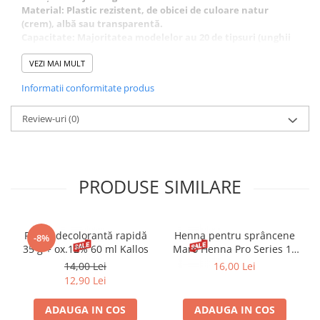
Material: Plastic rezistent, de obicei de culoare natur
(crem), albă sau transparentă.
Capacitate: Majoritatea modelelor au 20 de tipsuri (unghii
false) dispuse circular.
A nu se lăsa la indemâna copiilor mici fără supraveghere.
VEZI MAI MULT
Informatii conformitate produs
Review-uri
(0)
PRODUSE SIMILARE
Pudră decolorantă rapidă
Henna pentru sprâncene
-8%
35 g + ox.12% 60 ml Kallos
Maro Henna Pro Series 15
ml
14,00 Lei
16,00 Lei
12,90 Lei
ADAUGA IN COS
ADAUGA IN COS