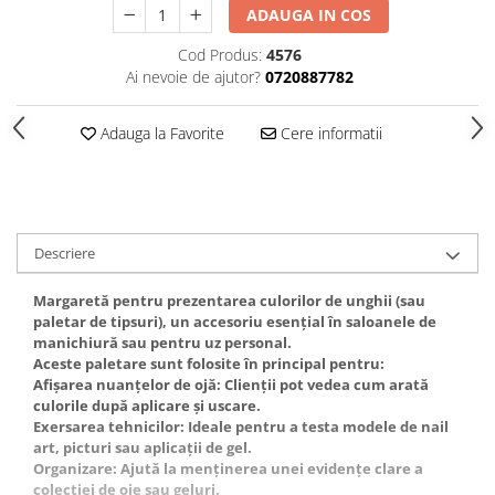
Gel fixare sprancene
ADAUGA IN COS
Gel/tus sprancene
Cod Produs:
4576
Mascara (rimel) sprancene
Ai nevoie de ajutor?
0720887782
Vopsea sprancene
Ser sprancene
Adauga la Favorite
Cere informatii
Descriere
Margaretă pentru prezentarea culorilor de unghii (sau
paletar de tipsuri), un accesoriu esențial în saloanele de
manichiură sau pentru uz personal.
Aceste paletare sunt folosite în principal pentru:
Afișarea nuanțelor de ojă: Clienții pot vedea cum arată
culorile după aplicare și uscare.
Exersarea tehnicilor: Ideale pentru a testa modele de nail
art, picturi sau aplicații de gel.
Organizare: Ajută la menținerea unei evidențe clare a
colecției de oje sau geluri.