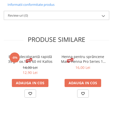
pilei de calcaie,
Informatii conformitate produs
3. Aplica la final o crema hidratanta pentru calcaie.
Precauții:
Nu utilizați pe pielea inflamată sau rănită.
Review-uri
(0)
PRODUSE SIMILARE
Pudră decolorantă rapidă
Henna pentru sprâncene
-8%
35 g + ox.12% 60 ml Kallos
Maro Henna Pro Series 15
ml
14,00 Lei
16,00 Lei
12,90 Lei
ADAUGA IN COS
ADAUGA IN COS