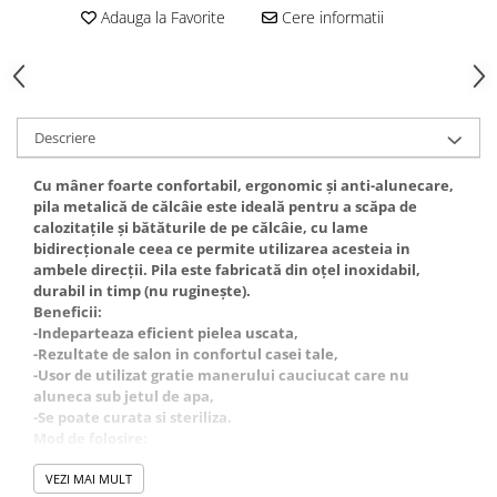
Gel fixare sprancene
Adauga la Favorite
Cere informatii
Gel/tus sprancene
Mascara (rimel) sprancene
Vopsea sprancene
Ser sprancene
Descriere
Cu mâner foarte confortabil, ergonomic și anti-alunecare,
pila metalică de călcâie este ideală pentru a scăpa de
calozitațile și bătăturile de pe călcâie, cu lame
bidirecționale ceea ce permite utilizarea acesteia in
ambele direcții. Pila este fabricată din oțel inoxidabil,
durabil in timp (nu ruginește).
Beneficii:
-Indeparteaza eficient pielea uscata,
-Rezultate de salon in confortul casei tale,
-Usor de utilizat gratie manerului cauciucat care nu
aluneca sub jetul de apa,
-Se poate curata si steriliza.
Mod de folosire:
1. Spala si inmoaie pielea picioarelor,
2. Indeparteaza pielea moarta si ingrosata cu ajutorul
VEZI MAI MULT