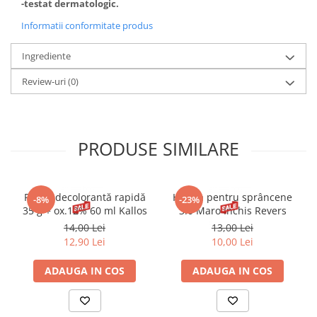
-testat dermatologic.
Informatii conformitate produs
Ingrediente
Review-uri
(0)
PRODUSE SIMILARE
Pudră decolorantă rapidă
Henna pentru sprâncene
-8%
-23%
35 g + ox.12% 60 ml Kallos
3.0 Maro Inchis Revers
14,00 Lei
13,00 Lei
12,90 Lei
10,00 Lei
ADAUGA IN COS
ADAUGA IN COS