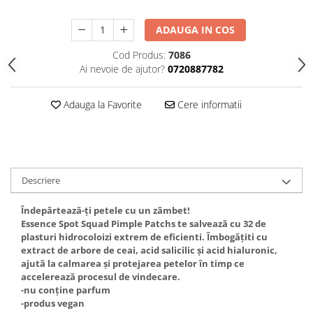
Gel fixare sprancene
Gel/tus sprancene
ADAUGA IN COS
Mascara (rimel) sprancene
Cod Produs:
7086
Vopsea sprancene
Ai nevoie de ajutor?
0720887782
Ser sprancene
Adauga la Favorite
Cere informatii
Descriere
Îndepărtează-ți petele cu un zâmbet!
Essence Spot Squad Pimple Patchs te salvează cu 32 de
plasturi hidrocoloizi extrem de eficienti. Îmbogățiti cu
extract de arbore de ceai, acid salicilic și acid hialuronic,
ajută la calmarea și protejarea petelor în timp ce
accelerează procesul de vindecare.
-nu conține parfum
-produs vegan