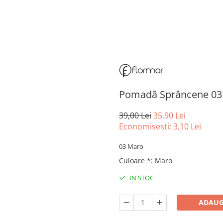
Pomadă Sprâncene 03 
39,00 Lei
35,90 Lei
Economisesti:
3,10
Lei
03 Maro
Culoare *
:
Maro
IN STOC
ADAUG