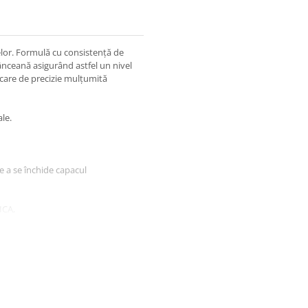
elor. Formulă cu consistență de
rânceană asigurând astfel un nivel
licare de precizie mulțumită
le.
re a se închide capacul
ICA,
LYMER, C30-45
A ALBA(BEESWAX), COPERNICIA
OCTADECENE, SILICA SILYLATE,
SILOXANE. +/-(MAY CONTAIN):
77492(IRON OXIDES), CI