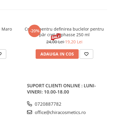
0 Maro
Cremă pentru definirea buclelor pentru
Creion d
-20%
-20%
păr creț Byphasse 250 ml
24,00 Lei
19,20 Lei
20
ADAUGA IN COS
V
SUPORT CLIENTI
ONLINE : LUNI-
VINERI: 10.00-18.00
0720887782
office@chiracosmetics.ro