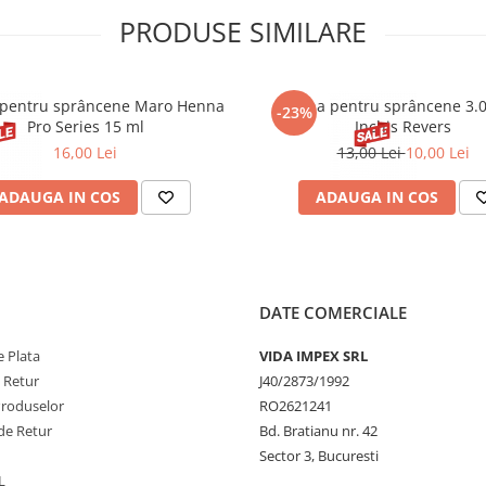
PRODUSE SIMILARE
pentru sprâncene Maro Henna
Henna pentru sprâncene 3.
-23%
Pro Series 15 ml
Inchis Revers
16,00 Lei
13,00 Lei
10,00 Lei
ADAUGA IN COS
ADAUGA IN COS
DATE COMERCIALE
 Plata
VIDA IMPEX SRL
e Retur
J40/2873/1992
Produselor
RO2621241
de Retur
Bd. Bratianu nr. 42
Sector 3, Bucuresti
L