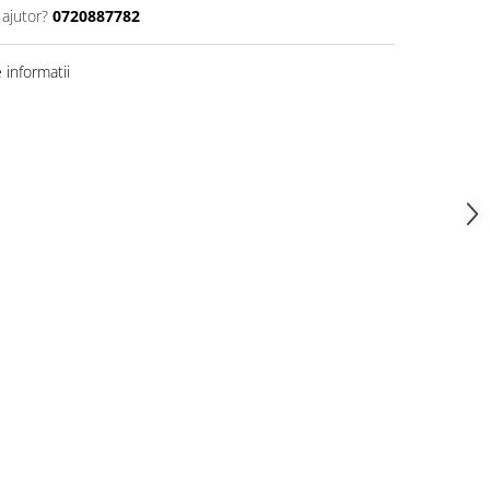
 ajutor?
0720887782
informatii