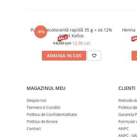
Pudră decolorantă rapidă 35 g + ox.12%
Henna 
-8%
60 ml Kallos
14,00 Lei
12,90 Lei
ADAUGA IN COS
MAGAZINUL MEU
CLIENTI
Despre noi
Metode de
Termeni si Conditii
Politica d
Politica de Confidentialitate
Garantia 
Politica de livrare
Formular 
Contact
ANPC
ANPC - SA