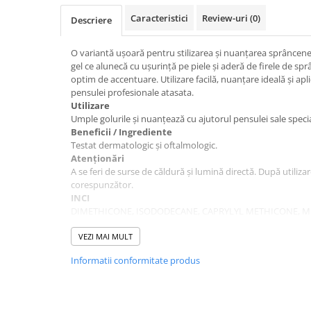
Caracteristici
Review-uri
(0)
Descriere
O variantă ușoară pentru stilizarea și nuanțarea sprâncen
gel ce alunecă cu ușurință pe piele și aderă de firele de sp
optim de accentuare. Utilizare facilă, nuanțare ideală și ap
pensulei profesionale atasata.
Utilizare
Umple golurile și nuanțează cu ajutorul pensulei sale specia
Beneficii / Ingrediente
Testat dermatologic și oftalmologic.
Atenționări
A se feri de surse de căldură și lumină directă. După utiliza
corespunzător.
INCI
DIMETHICONE, ISODODECANE, CAPRYLYL METHICONE, M
ACRYLATES/POLYTRIMETHYLSILOXYMETHACRYLATE COPO
ALKYLDIMETHYLSILYL POLYPROPYLSILSESQUIOXANE, CER
VEZI MAI MULT
CERIFERA CERA(CARNAUBA WAX), STEARYL DIMETHICONE, 
Informatii conformitate produs
DIMETHICONE/VINYL DIMETHICONE CROSSPOLYMER,
LAUROYL LYSINE, HYDROGENATED LECITHINE, CYCLOHEXA
CI 77891(TITANIUM DIOXIDE), CI 77499(IRON OXIDES), CI 
77491(IRON OXIDES). [0212177.00]