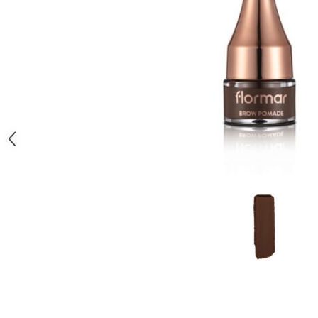
Gel fixare sprancene
Gel/tus sprancene
Mascara (rimel) sprancene
Vopsea sprancene
Ser sprancene