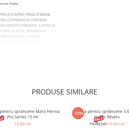
a zone mate
RYLIC/CAPRIC TRIGLYCERIDE,
RA (COPERNICIA CERIFERA
CHAROMYCES FERMENT, CAPRYLYL
XYLENE GLYCOL, MAGNOLIA
SIUM SORBATE, SODIUM
S), CI 77891 (TITANIUM
ță de galben cald. Perfect
dră cu fixare mată.
PRODUSE SIMILARE
pentru sprâncene Maro Henna
Henna pentru sprâncene 3.
-23%
Pro Series 15 ml
Inchis Revers
16,00 Lei
13,00 Lei
10,00 Lei