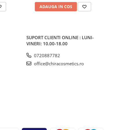
ADAUGA IN COS
V
SUPORT CLIENTI
ONLINE : LUNI-
VINERI: 10.00-18.00
0720887782
office@chiracosmetics.ro