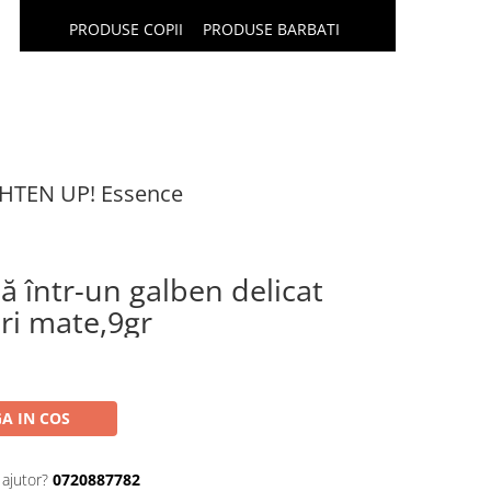
PRODUSE COPII
PRODUSE BARBATI
HTEN UP! Essence
ă într-un galben delicat
ri mate,9gr
A IN COS
 ajutor?
0720887782