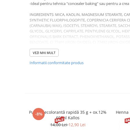
-Ideal pentru tehnica "concealer baking" sau pentru a cre
INGREDIENTS: MICA, KAOLIN, MAGNESIUM STEARATE, CAP
SYNTHETIC FLUORPHLOGOPITE, COPERNICIA CERIFERA CE
(CARNAUBA) WAX), ISOCETYL STEAROYL STEARATE, SAC
GLYCOL, GLYCERYL CAPRYLATE, PENTYLENE GLYCOL, HE
OFFICINALIS BARK EXTRACT, PHENOXYETHANOL, POTAS
BENZOATE, CI 77491 (IRON OXIDES), CI 77492 (IRON OXIDE
DIOXIDE).
Instrucțiuni utilizare:
VEZI MAI MULT
Pudră compactă matifiantă în nuan
pentru uniformizarea corectorului și pentru utilizare ca pu
Informatii conformitate produs
Pudră decolorantă rapidă 35 g + ox.12%
Henna 
-8%
60 ml Kallos
14,00 Lei
12,90 Lei