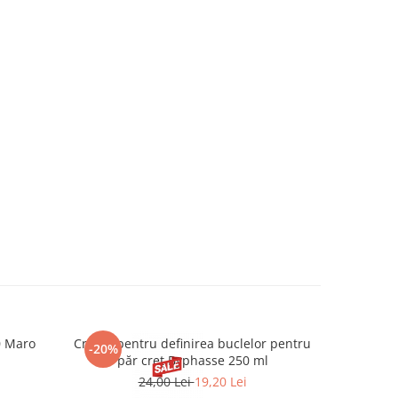
0 Maro
Cremă pentru definirea buclelor pentru
Creion d
-20%
-20%
păr creț Byphasse 250 ml
24,00 Lei
19,20 Lei
20