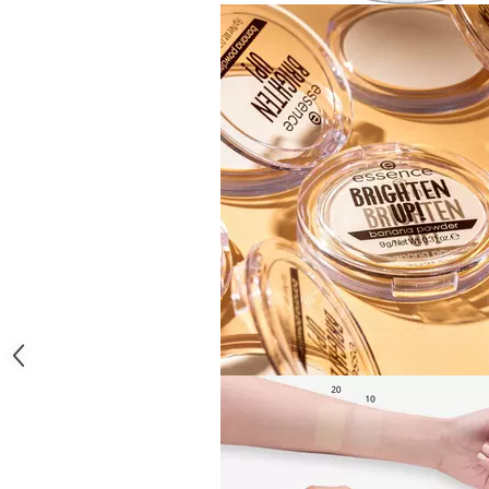
Gel fixare sprancene
Gel/tus sprancene
Mascara (rimel) sprancene
Vopsea sprancene
Ser sprancene