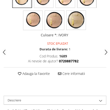
Gel fixare sprancene
Gel/tus sprancene
Mascara (rimel) sprancene
Vopsea sprancene
Ser sprancene
Culoare *
:
IVORY
STOC EPUIZAT
Durata de livrare:
1
Cod Produs:
1689
Ai nevoie de ajutor?
0720887782
Adauga la Favorite
Cere informatii
Descriere