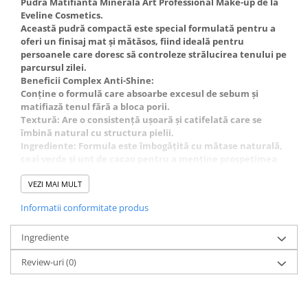
Pudră Matifiantă Minerală Art Professional Make-up de la
Eveline Cosmetics.
Această pudră compactă este special formulată pentru a
oferi un finisaj mat și mătăsos, fiind ideală pentru
persoanele care doresc să controleze strălucirea tenului pe
parcursul zilei.
Beneficii Complex Anti-Shine:
Conține o formulă care absoarbe excesul de sebum și
matifiază tenul fără a bloca porii.
Textură: Are o consistență ușoară și catifelată care se
îmbină natural cu structura pielii.
Ingrediente: Formula este îmbogățită cu mătase naturală,
ceai verde și unt de cacao pentru a menține prospețimea
tenului. Acoperire: Oferă o acoperire medie care
uniformizează nuanța pielii și maschează imperfecțiunile.
VEZI MAI MULT
A nu se lăsa la îndemâna copiilor. Exclusiv pentru uz
Informatii conformitate produs
extern.
Ingrediente
Review-uri
(0)