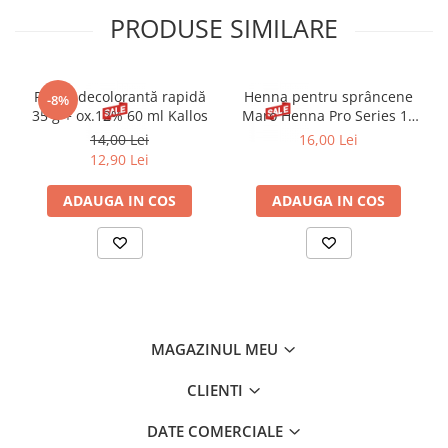
PRODUSE SIMILARE
Pudră decolorantă rapidă
Henna pentru sprâncene
-8%
35 g + ox.12% 60 ml Kallos
Maro Henna Pro Series 15
ml
14,00 Lei
16,00 Lei
12,90 Lei
ADAUGA IN COS
ADAUGA IN COS
MAGAZINUL MEU
CLIENTI
DATE COMERCIALE