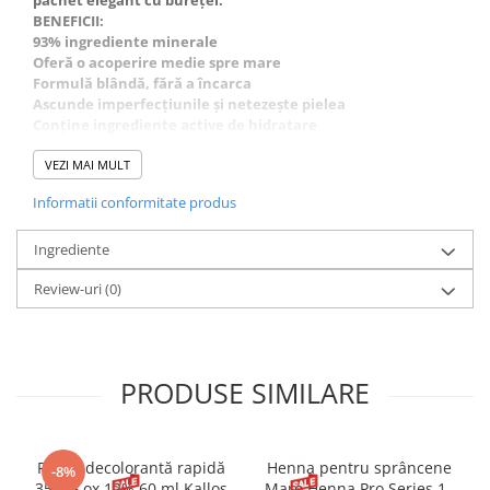
pachet elegant cu burețel.
BENEFICII:
93% ingrediente minerale
Oferă o acoperire medie spre mare
Formulă blândă, fără a încarca
Ascunde imperfecțiunile și netezește pielea
Conține ingrediente active de hidratare
Nu usucă pielea
Include un burete
VEZI MAI MULT
Potrivită pentru vegani.
Informatii conformitate produs
Ingrediente
Review-uri
(0)
PRODUSE SIMILARE
Pudră decolorantă rapidă
Henna pentru sprâncene
-8%
35 g + ox.12% 60 ml Kallos
Maro Henna Pro Series 15