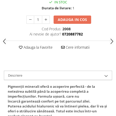
IN STOC
Gel fixare sprancene
Durata de livrare:
1
Gel/tus sprancene
Mascara (rimel) sprancene
ADAUGA IN COS
Vopsea sprancene
Cod Produs:
2008
Ser sprancene
Ai nevoie de ajutor?
0720887782
Adauga la Favorite
Cere informatii
Descriere
Pigmenții minerali oferă o acoperire perfectă - de la
netezirea subtilă până la acoperirea completă a
imperfecțiunilor. Formula ușoară, care nu
încarcă garantează confort pe tot parcursul zilei.
Puterea acidului hialuronic vă va întineri pielea, dar îi va și
oferi o strălucire sănătoasă. Totul este inclus într-un