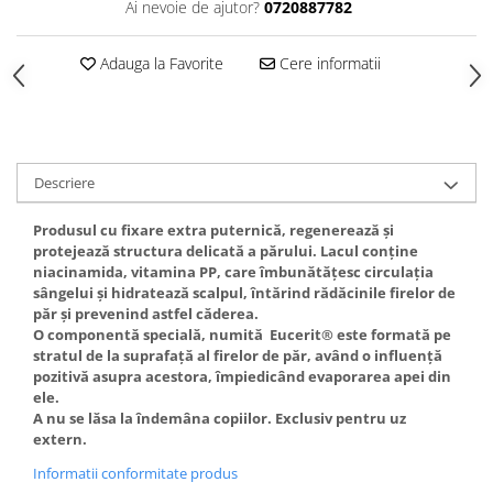
Ai nevoie de ajutor?
0720887782
Gel fixare sprancene
Gel/tus sprancene
Adauga la Favorite
Cere informatii
Mascara (rimel) sprancene
Vopsea sprancene
Ser sprancene
Descriere
Produsul cu fixare extra puternică, regenerează și
protejează structura delicată a părului. Lacul conține
niacinamida, vitamina PP, care îmbunătățesc circulația
sângelui și hidratează scalpul, întărind rădăcinile firelor de
păr și prevenind astfel căderea.
O componentă specială, numită Eucerit® este formată pe
stratul de la suprafață al firelor de păr, având o influență
pozitivă asupra acestora, împiedicând evaporarea apei din
ele.
A nu se lăsa la îndemâna copiilor. Exclusiv pentru uz
extern.
Informatii conformitate produs