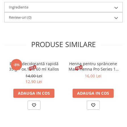
Ingrediente
Review-uri
(0)
PRODUSE SIMILARE
Pudră decolorantă rapidă
Henna pentru sprâncene
-8%
35 g + ox.12% 60 ml Kallos
Maro Henna Pro Series 15
ml
14,00 Lei
16,00 Lei
12,90 Lei
ADAUGA IN COS
ADAUGA IN COS