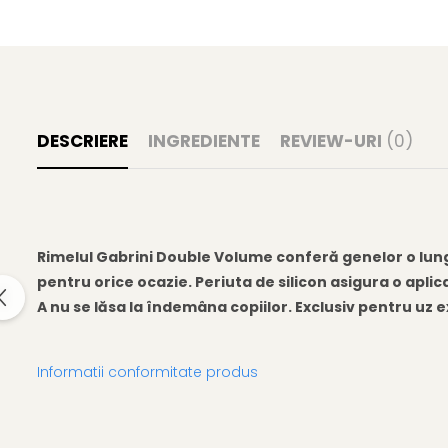
Gel fixare sprancene
Gel/tus sprancene
Mascara (rimel) sprancene
Vopsea sprancene
Ser sprancene
DESCRIERE
INGREDIENTE
REVIEW-URI
(0)
Rimelul Gabrini Double Volume conferă genelor o lungi
pentru orice ocazie. Periuta de silicon asigura o aplic
A nu se lăsa la îndemâna copiilor. Exclusiv pentru uz e
Informatii conformitate produs