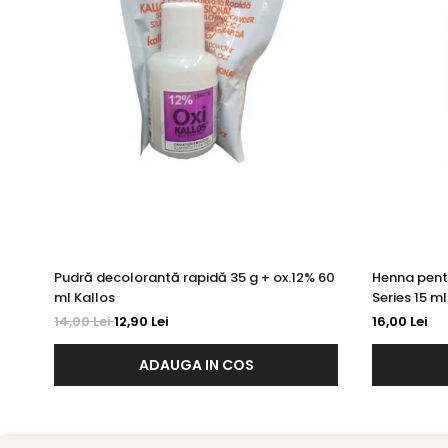
Pudră decolorantă rapidă 35 g + ox.12% 60
Henna pent
ml Kallos
Series 15 ml
14,00 Lei
12,90 Lei
16,00 Lei
ADAUGA IN COS