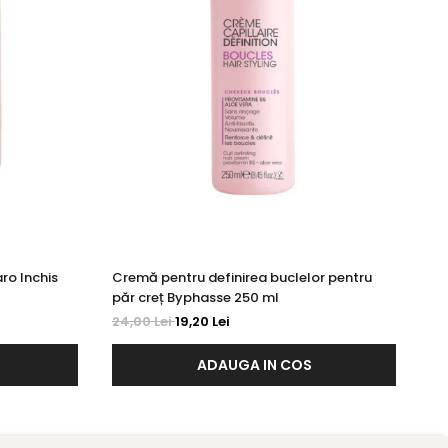
ro Inchis
Cremă pentru definirea buclelor pentru
Cr
păr creț Byphasse 250 ml
Ro
24,00 Lei
19,20 Lei
20
ADAUGA IN COS