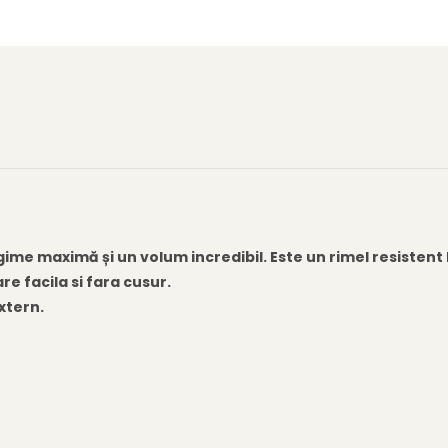
me maximă și un volum incredibil. Este un rimel resistent 
are facila si fara cusur.
xtern.