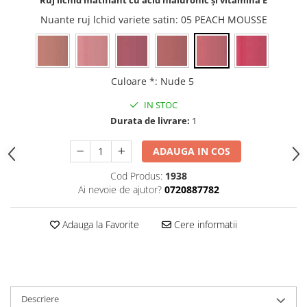
Gel fixare sprancene
Nuante ruj lchid variete satin
: 05 PEACH MOUSSE
Gel/tus sprancene
Mascara (rimel) sprancene
Vopsea sprancene
Ser sprancene
Culoare *
:
Nude 5
IN STOC
Durata de livrare:
1
ADAUGA IN COS
Cod Produs:
1938
Ai nevoie de ajutor?
0720887782
Adauga la Favorite
Cere informatii
Descriere