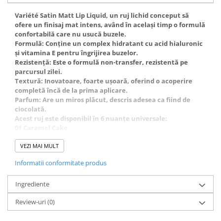
Variété Satin Matt Lip Liquid, un ruj lichid conceput să
ofere un finisaj mat intens, având în același timp o formulă
confortabilă care nu usucă buzele.
Formulă: Conține un complex hidratant cu acid hialuronic
și vitamina E pentru îngrijirea buzelor.
Rezistență: Este o formulă non-transfer, rezistentă pe
parcursul zilei.
Textură: Inovatoare, foarte ușoară, oferind o acoperire
completă încă de la prima aplicare.
Parfum: Are un miros plăcut, descris adesea ca fiind de
ciocolată.
Acest ruj este disponibil în 6 nuanțe universale:
01 Caramel Cake
02 Raspberry Cream
03 Berry Shake
VEZI MAI MULT
04 Toffee (o nuanță populară de maro/nude)
Informatii conformitate produs
05 Peach Mousse
06 Strawberry Cocktail.
Ingrediente
Review-uri
(0)