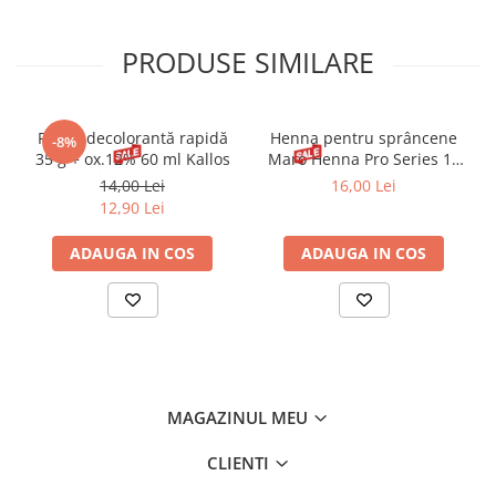
PRODUSE SIMILARE
Pudră decolorantă rapidă
Henna pentru sprâncene
-8%
35 g + ox.12% 60 ml Kallos
Maro Henna Pro Series 15
ml
14,00 Lei
16,00 Lei
12,90 Lei
ADAUGA IN COS
ADAUGA IN COS
MAGAZINUL MEU
CLIENTI