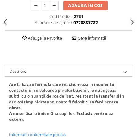
Gel fixare sprancene
ADAUGA IN COS
Gel/tus sprancene
Cod Produs:
2761
Mascara (rimel) sprancene
Ai nevoie de ajutor?
0720887782
Vopsea sprancene
Ser sprancene
Adauga la Favorite
Cere informatii
Descriere
Are la bază o formulă care reacționează in momentul
contactului cu valoarea ph-ului buzelor, le nuanțează
subtil cu o nuanță de roz delicat, rezistent la transfer și in
acelasi timp hidratant. Poate fi folosit și ca fard pentru
obraz.
A nu se lăsa la îndemâna copiilor. Exclusiv pentru uz
extern.
Informatii conformitate produs