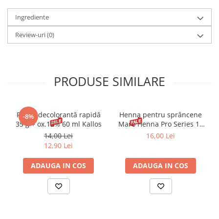
Ingrediente
Review-uri
(0)
PRODUSE SIMILARE
Pudră decolorantă rapidă
Henna pentru sprâncene
-8%
35 g + ox.12% 60 ml Kallos
Maro Henna Pro Series 15
ml
14,00 Lei
16,00 Lei
12,90 Lei
ADAUGA IN COS
ADAUGA IN COS