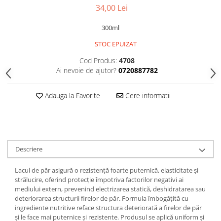
Gel fixare sprancene
34,00 Lei
Gel/tus sprancene
300ml
Mascara (rimel) sprancene
Vopsea sprancene
STOC EPUIZAT
Ser sprancene
Cod Produs:
4708
Ai nevoie de ajutor?
0720887782
Adauga la Favorite
Cere informatii
Descriere
Lacul de păr asigură o rezistență foarte puternică, elasticitate și
strălucire, oferind protecție împotriva factorilor negativi ai
mediului extern, prevenind electrizarea statică, deshidratarea sau
deteriorarea structurii firelor de păr. Formula îmbogățită cu
ingrediente nutritive reface structura deteriorată a firelor de păr
și le face mai puternice și rezistente. Produsul se aplică uniform și