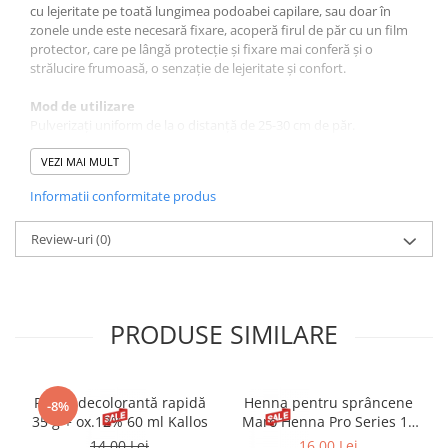
cu lejeritate pe toată lungimea podoabei capilare, sau doar în
zonele unde este necesară fixare, acoperă firul de păr cu un film
protector, care pe lângă protecție și fixare mai conferă și o
strălucire frumoasă, o senzație de lejeritate și confort.
Mod de utilizare
Pulverizați uniform de la o distanță de 25-30 cm de păr.
INCI
VEZI MAI MULT
Alcohol Denat., Hydrofluorocarbon 152A,
Informatii conformitate produs
Octylacrylamide/Acrylates/Butylaminoethyl Methacrylate
Copolymer, Aminomethyl Propanol, AMP-Isostearoyl Hydrolyzed
Wheat Protein, PEG/PPG-17/18 Dimethicone, Pentaerythrityl
Review-uri
(0)
Tetracaprylate/Tetracaprate, Triethyl Citrate, Fragrance (Parfum).
PRODUSE SIMILARE
Pudră decolorantă rapidă
Henna pentru sprâncene
-8%
35 g + ox.12% 60 ml Kallos
Maro Henna Pro Series 15
ml
14,00 Lei
16,00 Lei