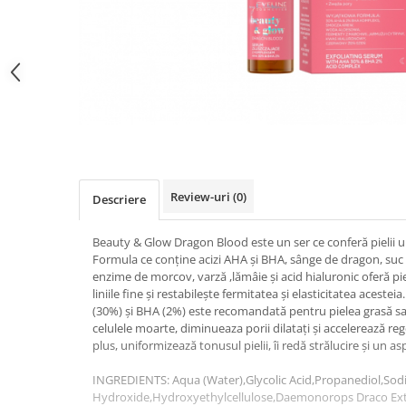
Gel fixare sprancene
Gel/tus sprancene
Mascara (rimel) sprancene
Vopsea sprancene
Ser sprancene
Review-uri
(0)
Descriere
Beauty & Glow Dragon Blood este un ser ce conferă pielii un 
Formula ce conține acizi AHA și BHA, sânge de dragon, suc 
enzime de morcov, varză ,lămâie și acid hialuronic oferă piel
liniile fine și restabilește fermitatea și elasticitatea aceste
(30%) și BHA (2%) este recomandată pentru pielea grasă sau
celulele moarte, diminueaza porii dilatați și accelerează re
plus, uniformizează tonusul pielii, îi redă strălucire și un asp
INGREDIENTS: Aqua (Water),Glycolic Acid,Propanediol,So
Hydroxide,Hydroxyethylcellulose,Daemonorops Draco Extra