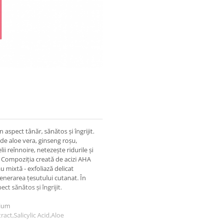
aspect tânăr, sănătos și îngrijit.
de aloe vera, ginseng roșu,
ii reînnoire, netezește ridurile și
ia. Compoziția creată de acizi AHA
 mixtă - exfoliază delicat
generarea țesutului cutanat. În
ect sănătos și îngrijit.
dium
ct,Salicylic Acid,Aloe