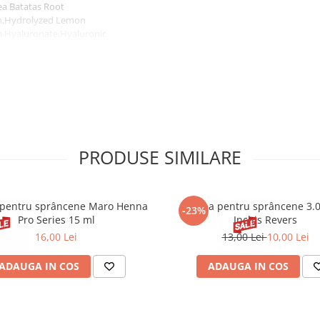
ea Batatas Root
ein,Hydrolyzed Lemon
m Hyaluronate,Hyaluronic
ylhexylglycerin,Potassium
in,Disodium
PRODUSE SIMILARE
pentru sprâncene Maro Henna
Henna pentru sprâncene 3.
-23%
Pro Series 15 ml
Inchis Revers
16,00 Lei
13,00 Lei
10,00 Lei
ADAUGA IN COS
ADAUGA IN COS