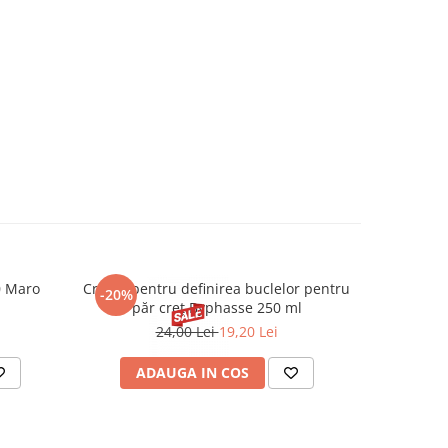
0 Maro
Cremă pentru definirea buclelor pentru
Creion d
-20%
-20%
păr creț Byphasse 250 ml
24,00 Lei
19,20 Lei
20
ADAUGA IN COS
V