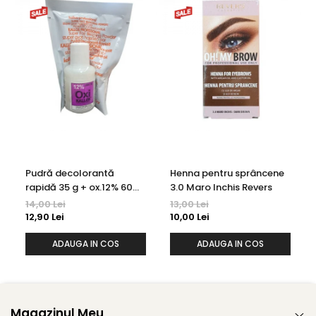
Pudră decolorantă
Henna pentru sprâncene
rapidă 35 g + ox.12% 60
3.0 Maro Inchis Revers
ml Kallos
14,00 Lei
13,00 Lei
12,90 Lei
10,00 Lei
ADAUGA IN COS
ADAUGA IN COS
Magazinul Meu