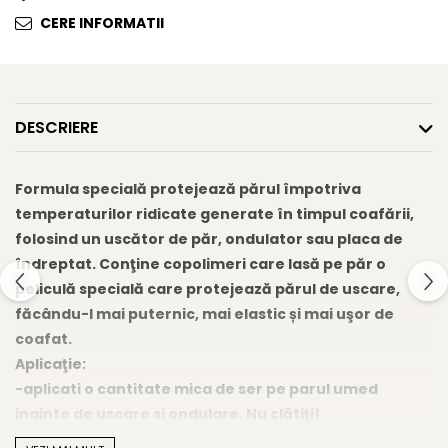
Gel fixare sprancene
CERE INFORMATII
Gel/tus sprancene
Mascara (rimel) sprancene
Vopsea sprancene
Ser sprancene
DESCRIERE
Formula specială protejează părul împotriva
temperaturilor ridicate generate în timpul coafării,
folosind un uscător de păr, ondulator sau placa de
îndreptat. Conţine copolimeri care lasă pe păr o
peliculă specială care protejează părul de uscare,
făcându-l mai puternic, mai elastic și mai uşor de
coafat.
Aplicaţie:
-aplicati o cantitate mica de ser pe parul umed
inainte de uscare si ondulare. Nu clătiți!
-îndreptare - se aplică pe părul uscat, apoi se