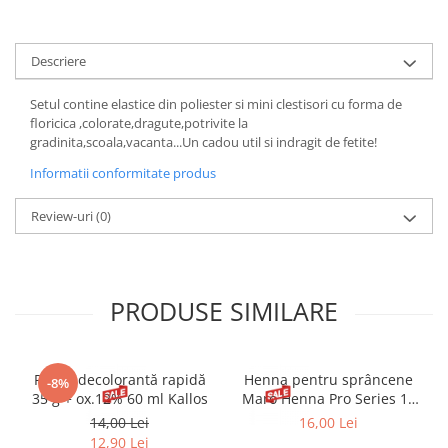
Gel fixare sprancene
Gel/tus sprancene
Descriere
Mascara (rimel) sprancene
Vopsea sprancene
Setul contine elastice din poliester si mini clestisori cu forma de
Ser sprancene
floricica ,colorate,dragute,potrivite la
gradinita,scoala,vacanta...Un cadou util si indragit de fetite!
Informatii conformitate produs
Review-uri
(0)
PRODUSE SIMILARE
Pudră decolorantă rapidă
Henna pentru sprâncene
-8%
35 g + ox.12% 60 ml Kallos
Maro Henna Pro Series 15
ml
14,00 Lei
16,00 Lei
12,90 Lei