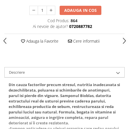
Gel fixare sprancene
ADAUGA IN COS
Gel/tus sprancene
Mascara (rimel) sprancene
Cod Produs:
864
Vopsea sprancene
Ai nevoie de ajutor?
0720887782
Ser sprancene
Adauga la Favorite
Cere informatii
Descriere
Din cauza factorilor precum stresul, nutritia inadecavata si
dezechilibrata, poluarea si schimbarile de anotimpuri,
parul isi pierde din vigoare. Samponul Bioblas, datorita
extractului real de usturoi previne caderea parului,
echilibreaza productia de sebum, restructureaza si reda
parului luciul sau natural. Formula, bogata in vitamine si
aminoacizi, asigura o ingrijire completa, repara parul
deteriorat si îi creste rezistenta.
-Sampon anticadere cu uleiuri organice care redau parului