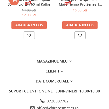
-8%
cantitate mică de spumă pe mâini sau folosește mănuși
35 g + ox.12% 60 ml Kallos
Maro Henna Pro Series 15
speciale și întinde uniform pe zonele pe care vrei să te
ml
14,00 Lei
16,00 Lei
bronzezi.
Pentru a spori efectul, aplicați o cantitate mai
12,90 Lei
mare de produs sau repetați aplicațiile.
Nu uitați să vă
spălați bine mâinile după ce ați folosit produsul.
ADAUGA IN COS
ADAUGA IN COS
MAGAZINUL MEU
CLIENTI
DATE COMERCIALE
SUPORT CLIENTI
ONLINE : LUNI-VINERI: 10.00-18.00
0720887782
office@chiracosmetics.ro