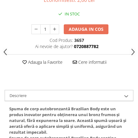
Gel fixare sprancene
Gel/tus sprancene
IN STOC
Mascara (rimel) sprancene
Vopsea sprancene
ADAUGA IN COS
Ser sprancene
Cod Produs:
3657
Ai nevoie de ajutor?
0720887782
Adauga la Favorite
Cere informatii
Descriere
Spuma de corp autobronzantă Brazilian Body este un
produs inovator pentru obținerea unui bronz frumos și
natural, fără expunerea la soare. Această spumă ușoară și
aerată oferă o aplicare simplă și uniformă, asigurând un
rezultat impecabil.
Spuma de corp autobronzantă Brazilian Body conține