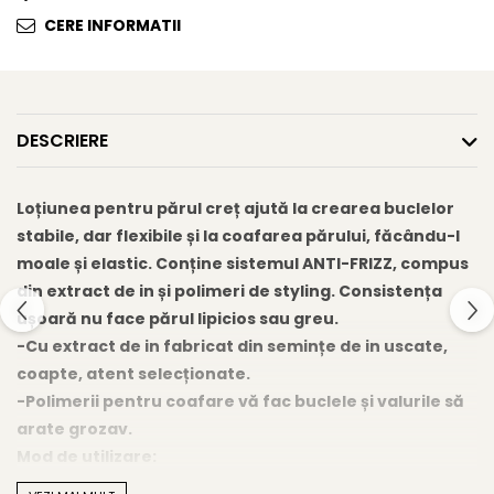
Gel fixare sprancene
CERE INFORMATII
Gel/tus sprancene
Mascara (rimel) sprancene
Vopsea sprancene
Ser sprancene
DESCRIERE
Loțiunea pentru părul creț ajută la crearea buclelor
stabile, dar flexibile și la coafarea părului, făcându-l
moale și elastic. Conține sistemul ANTI-FRIZZ, compus
din extract de in și polimeri de styling. Consistența
ușoară nu face părul lipicios sau greu.
-Cu extract de in fabricat din semințe de in uscate,
coapte, atent selecționate.
-Polimerii pentru coafare vă fac buclele și valurile să
arate grozav.
Mod de utilizare:
Pulverizați lichidul pe părul uscat sau umed. Stilizează