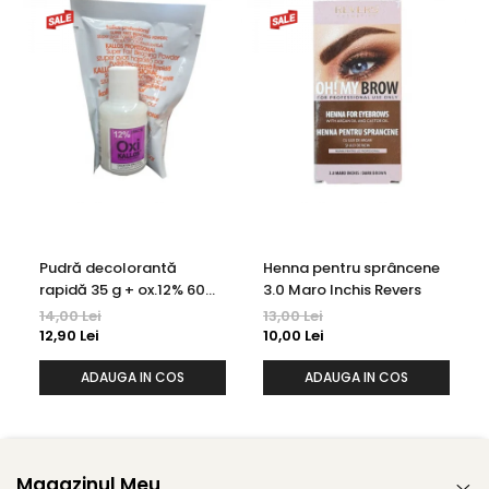
Pudră decolorantă
Henna pentru sprâncene
rapidă 35 g + ox.12% 60
3.0 Maro Inchis Revers
ml Kallos
14,00 Lei
13,00 Lei
12,90 Lei
10,00 Lei
ADAUGA IN COS
ADAUGA IN COS
Magazinul Meu