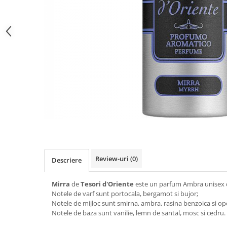
Gel fixare sprancene
Gel/tus sprancene
Mascara (rimel) sprancene
Vopsea sprancene
Ser sprancene
Review-uri
(0)
Descriere
Mirra
de
Tesori d'Oriente
este un parfum Ambra unisex c
Notele de varf sunt portocala, bergamot si bujor;
Notele de mijloc sunt smirna, ambra, rasina benzoica si o
Notele de baza sunt vanilie, lemn de santal, mosc si cedru.