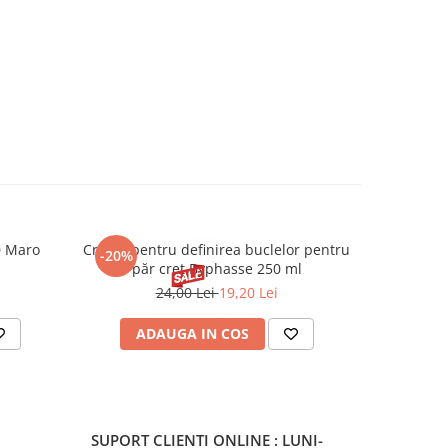
0 Maro
Cremă pentru definirea buclelor pentru
Creion d
-20%
-20%
păr creț Byphasse 250 ml
24,00 Lei
19,20 Lei
20
ADAUGA IN COS
V
SUPORT CLIENTI
ONLINE : LUNI-