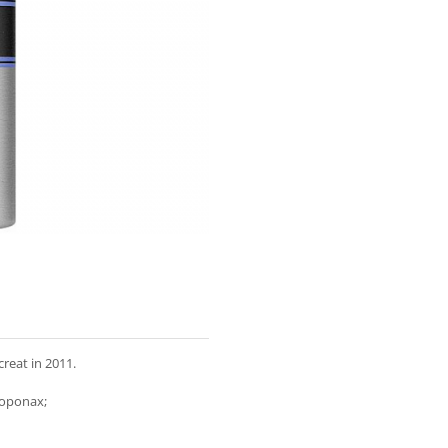
reat in 2011.
poponax;