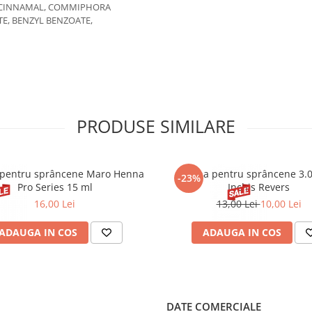
L CINNAMAL, COMMIPHORA
E, BENZYL BENZOATE,
PRODUSE SIMILARE
pentru sprâncene Maro Henna
Henna pentru sprâncene 3.
-23%
Pro Series 15 ml
Inchis Revers
16,00 Lei
13,00 Lei
10,00 Lei
ADAUGA IN COS
ADAUGA IN COS
DATE COMERCIALE