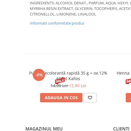
INGREDIENTS: ALCOHOL DENAT., PARFUM, AQUA, HEXY
MYRRHA RESIN EXTRACT, GLYCERIN, TOCOPHERYL ACETAT
CITRONELLOL, LIMONENE, LINALOOL
Informatii conformitate produs
Pudră decolorantă rapidă 35 g + ox.12%
Henna 
-8%
60 ml Kallos
14,00 Lei
12,90 Lei
ADAUGA IN COS
MAGAZINUL MEU
CLIENTI