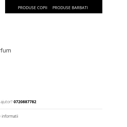
PRODUSE COPII
PRODUSE BARBATI
arfum
 ajutor?
0720887782
informatii